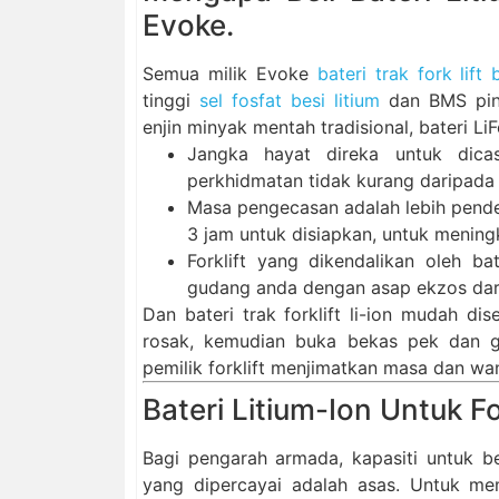
Evoke.
Semua milik Evoke
bateri trak fork lift
tinggi
sel fosfat besi litium
dan BMS pint
enjin minyak mentah tradisional, bateri L
Jangka hayat direka untuk dicas
perkhidmatan tidak kurang daripada 10
Masa pengecasan adalah lebih pendek
3 jam untuk disiapkan, untuk mening
Forklift yang dikendalikan oleh b
gudang anda dengan asap ekzos darip
Dan bateri trak forklift li-ion mudah dis
rosak, kemudian buka bekas pek dan g
pemilik forklift menjimatkan masa dan wa
Bateri Litium-Ion Untuk F
Bagi pengarah armada, kapasiti untuk be
yang dipercayai adalah asas. Untuk me