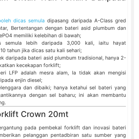
 boleh dicas semula
dipasang daripada A-Class gred
ar, Bertentangan dengan bateri asid plumbum dan
iFePO4 memiliki kelebihan di bawah;
 semula lebih daripada 3,000 kali, iaitu hayat
 tahun jika dicas satu kali sehari;
 daripada bateri asid plumbum tradisional, hanya 2-
katkan kecekapan forklift;
ateri LFP adalah mesra alam, Ia tidak akan mengisi
ada enjin diesel;
elenggara dan dibaiki; hanya ketahui sel bateri yang
antikannya dengan sel baharu; ini akan membantu
ng.
orklift Crown 20mt
rgantung pada pembekal forklift dan inovasi bateri
mberikan pelanggan pentadbiran satu sumber yang