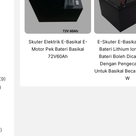
Skuter Elektrik E-Basikal E-
E-Skuter E-Basik
Motor Pek Bateri Basikal
Bateri Lithium Ion
72V60Ah
Bateri Boleh Dic
n
Dengan Pengeca
Untuk Basikal Bec
W
(9)
)
)