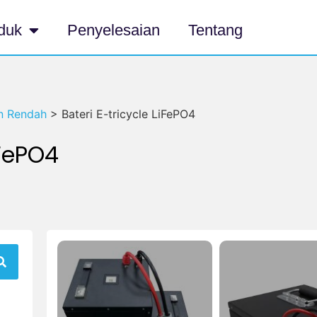
duk
Penyelesaian
Tentang
an Rendah
>
Bateri E-tricycle LiFePO4
iFePO4