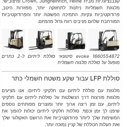
קונבנציונליות מבית Crown, Jungheinrich, Feline ומיצובישי.
מלגזות חשמליות ניתנות לתחזוקה יותר, מפוזרות היטב,
פרודוקטיביות ונקיות. התמיכה הפשוטה יותר והפרודוקטיביות
המורחבת שלהם מניבים רווח גדול מהמיזם.
1660554872 evoke סיטונאי סוללת ליתיום ל-2 כתרים
מופעל על סוללת מלגזה חשמלית
סוללת LFP עבור שקע משטח חשמלי כתר
מלגזות עם סוללת ליתיום עם חלקיקי ליתיום: אנו מציעים
מלגזות פורצות דרך הנשלטות על סוללות ליתיום עם חלקיקי
ליתיום, עם זמן ריצה ארוך יותר ומוצרים מפותחים נוספים
שיפנו לך זמן וכסף. סוללות חלקיקי ליתיום יכולות להפוך את
המשימות שלך ליותר פרודוקטיביות ואת הרושם האקולוגי שלך
ואת העלות הכוללת של קניין נמוכה יותר.