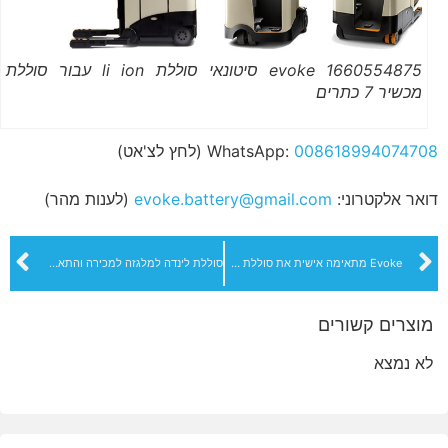
1660554875 evoke סיטונאי סוללת li ion עבור סוללת
מכשיר 7 כתרים
008618994074708
WhatsApp:
(לחץ לצ'אט)
דואר אלקטרוני:
evoke.battery@gmail.com
(לענות מהר)
Evoke מתאימה אישית את סוללת טויוטה למלגזה לצרכים שלך
סוללת לינדה למלגזה למכירה והתאמה אישית
מוצרים קשורים
לא נמצא