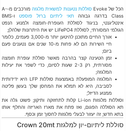
הכל של Evoke
סוללות נטענות למשאית מלגזה
מורכבים מ-A-
Class בדרגה גבוהה
תאי ליתיום ברזל פוספט
ו-BMS
אינטליגנטי, בניגוד לסוללת העופרת-חומצה ולמנוע הנפט
הגולמי המסורתי, לסוללת LiFePO4 יש את היתרונות שלהלן;
אורך החיים מתוכנן להיטען יותר מ-3,000 פעמים, כלומר
חיי השירות הם לא פחות מ-10 שנים אם נטענים פעם
ביום;
זמן הטעינה קצר בהרבה מאשר סוללת עופרת חומצה
מסורתית, רק 2-3 שעות לסיום, כדי לשפר את יעילות
המלגזה;
המלגזה המופעלת באמצעות סוללות LFP היא ידידותית
לסביבה, היא לא תמלא את המחסן שלך בעשן פליטה
ממנוע הדיזל;
וסוללות מלגזות Li-ion קלות לתחזוקה ותיקון; פשוט גלה את
תא הסוללה הפגום, ואז פתח את מארז האריזה והחלף אותו
בתא חדש; זה יעזור לבעלי מלגזות לחסוך זמן וכסף.
סוללת ליתיום-יון למלגזת Crown 20mt