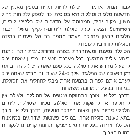
עבור מנהלי ארמדה, היכולת להיות תלויה בספק מאמין של
חדשנות מלגזות וסוללות היא בסיסית. כדי לספק ללקוחות ניהול
מצוין, מקור יחיד, המבוסס על חדשנות של חלקיקי ליתיום,
Summon הציגה כעת סוללת ליתיום-חלקיקי משלה עבור
מלגזות קראון מחזיקה מעמד מספר רב של פעמים במידה
וסוללות קורוזיביות עופרת.
הסוללה נטענת ומשתחררת בצורה פרודוקטיבית יותר ונותנת
ביצוע עילית מתמשך בכל מערכת הטעינה. מכיוון שאתה יכול
להפעיל מחדש את הסוללה בכל פעם שאתה יכול להרחיב את
זמן הפעולה של המלגזה שלך ל-24 שעות. זה מרמז שאתה יכול
לערב אותם לפחות בתנועה אחת מבלי להחליף את הסוללה.
במיוחד בפעילות מרובה משמרות.
בדרך כלל אין צורך בתחזוקה שוטפת של הסוללה, ולעולם אין
להחליפה או להשקות את הסוללה. מכיוון שסוללות ליתיום
חלקיקי ליתיום אינן יוצאות במהלך הטעינה, בדרך כלל אין צורך
בתא טעינת סוללה אחר. במילים פשוטות, שדרוגים במיומנות
הסוללה וירידה בעלויות הסיוע יעניקו יתרונות קריטיים ללקוחות
בטווח הארוך.