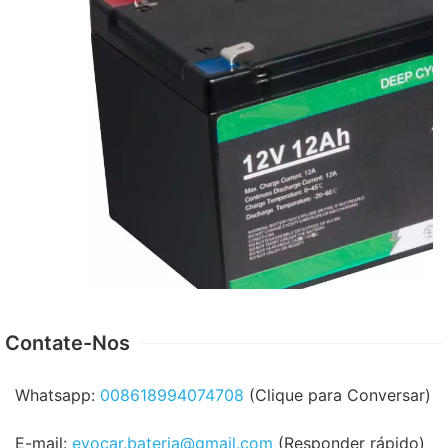
Contate-Nos
Whatsapp:
008618994074708
(Clique para Conversar)
E-mail:
evocar.bateria@gmail.com
(Responder rápido)