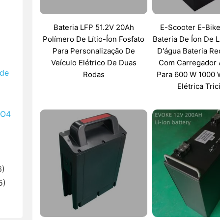
Bateria LFP 51.2V 20Ah
E-Scooter E-Bik
Polímero De Lítio-Íon Fosfato
Bateria De Íon De L
Para Personalização De
D'água Bateria Re
Veículo Elétrico De Duas
Com Carregador
ade
Rodas
Para 600 W 1000 W
Elétrica Tric
PO4
6)
5)