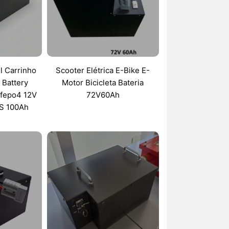
l Carrinho
Scooter Elétrica E-Bike E-
 Battery
Motor Bicicleta Bateria
Lifepo4 12V
72V60Ah
S 100Ah