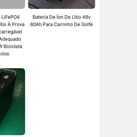
e LiFePO4
Bateria De Íon De Lítio 48v
ítio À Prova
60Ah Para Carrinho De Golfe
carregável
 Adequado
 Bicicleta
iclos