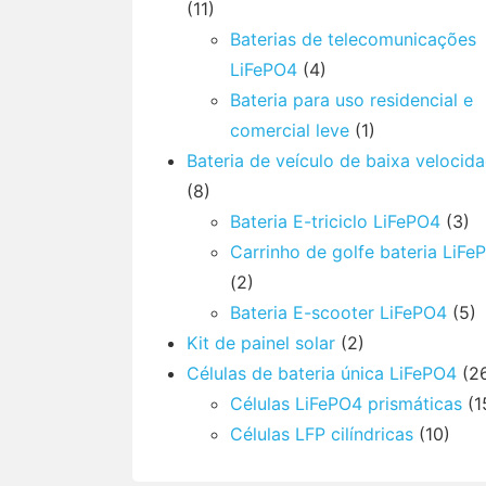
(11)
Baterias de telecomunicações
LiFePO4
(4)
Bateria para uso residencial e
comercial leve
(1)
Bateria de veículo de baixa velocid
(8)
Bateria E-triciclo LiFePO4
(3)
Carrinho de golfe bateria LiFe
(2)
Bateria E-scooter LiFePO4
(5)
Kit de painel solar
(2)
Células de bateria única LiFePO4
(2
Células LiFePO4 prismáticas
(1
Células LFP cilíndricas
(10)