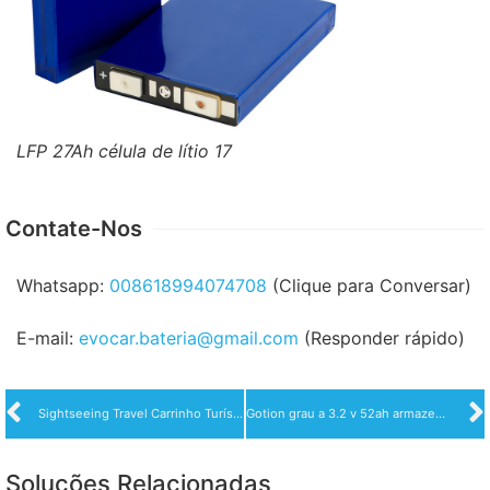
LFP 27Ah célula de lítio 17
Contate-Nos
Whatsapp:
008618994074708
(Clique para Conversar)
E-mail:
evocar.bateria@gmail.com
(Responder rápido)
Sightseeing Travel Carrinho Turístico Power Battery Solution Bateria Lifepo4 12V 400Ah com BMS 100Ah
Gotion grau a 3.2 v 52ah armazenamento de energia de energia sola bateria de íon de lítio lifepo4 para motocicleta solução de bateria de bicicleta elétrica
Soluções Relacionadas