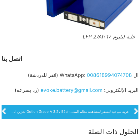
خلية ليثيوم LFP 27Ah 17
اتصل بنا
ال WhatsApp:
008618994074708
(انقر للدردشة)
البريد الإلكتروني:
evoke.battery@gmail.com
(رد بسرعه)
عربة سياحية للسفر لمشاهدة معالم المدينة بطارية طاقة بطارية Lifepo4 12V 400Ah مع BMS 100Ah
Gotion Grade A 3.2v 52ah تخزين الطاقة الطاقة Sola بطارية ليثيوم أيون Lifepo4 للدراجات النارية دراجة كهربائية حل بطارية
الحلول ذات الصلة