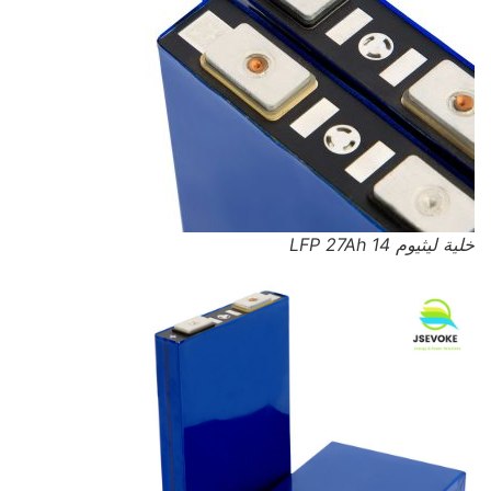
خلية ليثيوم LFP 27Ah 14