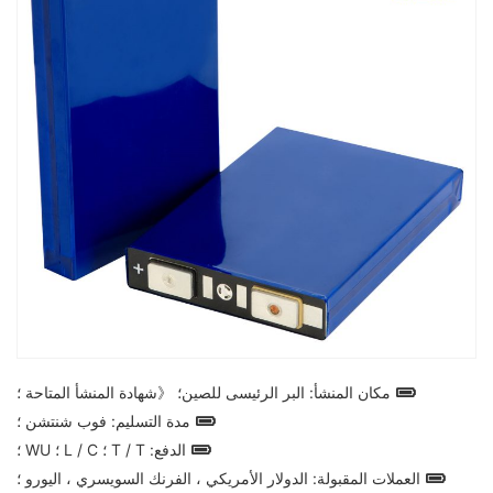
مكان المنشأ: البر الرئيسى للصين؛ 《شهادة المنشأ المتاحة ؛
مدة التسليم: فوب شنتشن ؛
الدفع: T / T ؛ L / C ؛ WU ؛
العملات المقبولة: الدولار الأمريكي ، الفرنك السويسري ، اليورو ؛