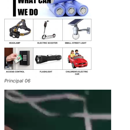
Principal 06
视
频
播
放
器