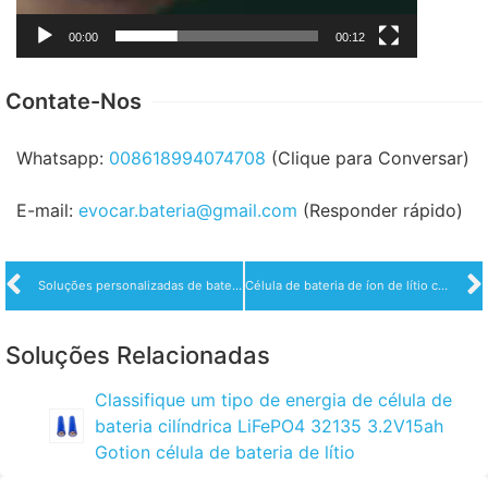
00:00
00:12
Contate-Nos
Whatsapp:
008618994074708
(Clique para Conversar)
E-mail:
evocar.bateria@gmail.com
(Responder rápido)
Soluções personalizadas de bateria de scooter elétrica de fosfato de ferro de lítio 48V
Célula de bateria de íon de lítio cilíndrica 21700 estilo 3000mah
Soluções Relacionadas
Classifique um tipo de energia de célula de
bateria cilíndrica LiFePO4 32135 3.2V15ah
Gotion célula de bateria de lítio