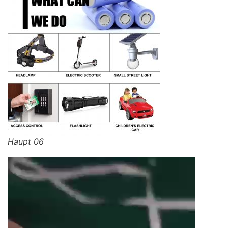
Haupt 06
视
频
播
放
器