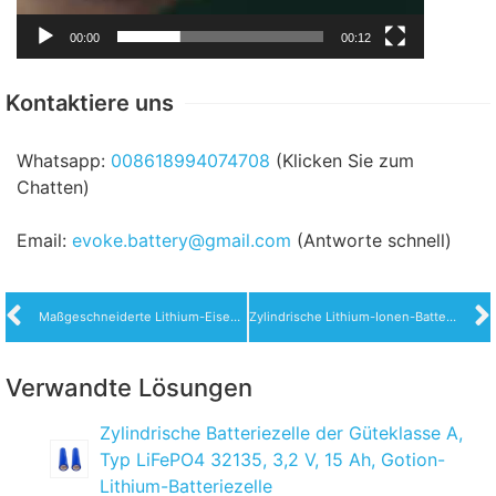
00:00
00:12
Kontaktiere uns
Whatsapp:
008618994074708
(Klicken Sie zum
Chatten)
Email:
evoke.battery@gmail.com
(Antworte schnell)
Maßgeschneiderte Lithium-Eisenphosphat-48-V-Batterielösungen für Elektroroller
Zylindrische Lithium-Ionen-Batteriezelle im 21700-Stil mit 3000 mAh
Verwandte Lösungen
Zylindrische Batteriezelle der Güteklasse A,
Typ LiFePO4 32135, 3,2 V, 15 Ah, Gotion-
Lithium-Batteriezelle