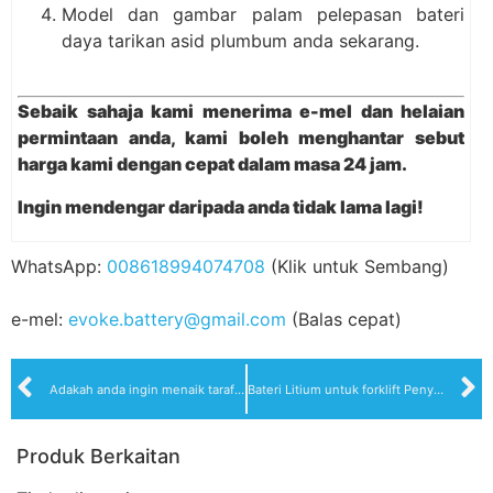
Model dan gambar palam pelepasan bateri
daya tarikan asid plumbum anda sekarang.
Sebaik sahaja kami menerima e-mel dan helaian
permintaan anda, kami boleh menghantar sebut
harga kami dengan cepat dalam masa 24 jam.
Ingin mendengar daripada anda tidak lama lagi!
WhatsApp:
008618994074708
(Klik untuk Sembang)
e-mel:
evoke.battery@gmail.com
(Balas cepat)
Adakah anda ingin menaik taraf bateri penumpuk walkie anda? Kami boleh menyesuaikannya untuk anda.
Bateri Litium untuk forklift Penyusun Walkie Elektrik atau Penyusun Pallet
Produk Berkaitan