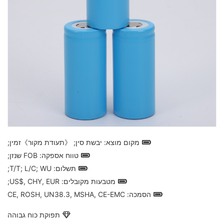
מקום מוצא: יבשת סין; 《תעודת מקור》זמין;
טווח אספקה: FOB שנזן;
תשלום: T/T; L/C; WU;
מטבעות מקובלים: US$, CHY, EUR;
הסמכה: CE, ROSH, UN38.3, MSHA, CE-EMC
תפוקת כוח גבוהה