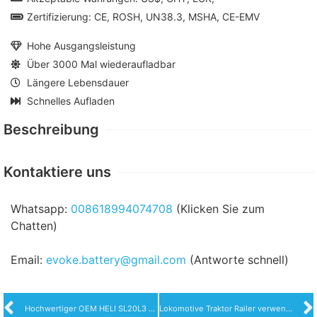
Zertifizierung: CE, ROSH, UN38.3, MSHA, CE-EMV
Hohe Ausgangsleistung
Über 3000 Mal wiederaufladbar
Längere Lebensdauer
Schnelles Aufladen
Beschreibung
Kontaktiere uns
Whatsapp:
008618994074708
(Klicken Sie zum
Chatten)
Email:
evoke.battery@gmail.com
(Antworte schnell)
Hochwertiger OEM HELI SL20L3 1T 2T hydraulischer Gabelstapler mit Lithiumbatterie, neuer Palettenstapler
Lokomotive Traktor Railer verwenden Blei-Säure-Batterie Ersatz-Lithium-Eisen-Phosphat-Batterie 192V520Ah