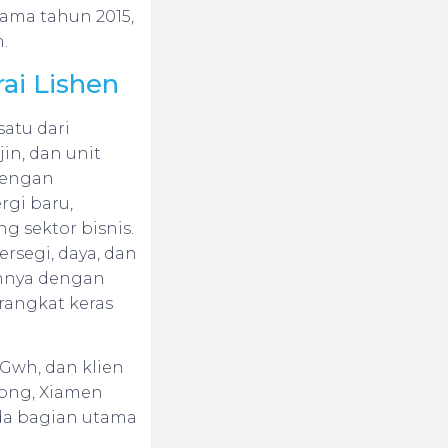
tama tahun 2015,
.
ai Lishen
satu dari
in, dan unit
dengan
gi baru,
g sektor bisnis.
rsegi, daya, dan
ainnya dengan
rangkat keras
Gwh, dan klien
long, Xiamen
ada bagian utama