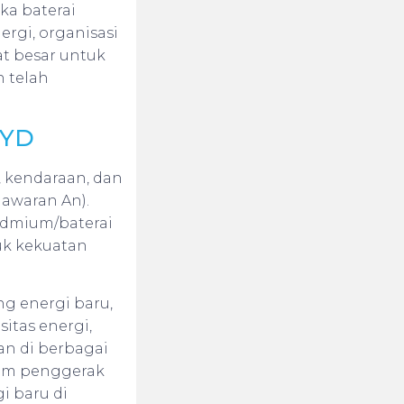
ka baterai
rgi, organisasi
t besar untuk
 telah
BYD
n, kendaraan, dan
nawaran An).
kadmium/baterai
tuk kekuatan
ng energi baru,
sitas energi,
kan di berbagai
hium penggerak
i baru di