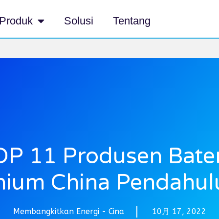
Produk
Solusi
Tentang
OP 11 Produsen Bater
thium China Pendahul
Membangkitkan Energi - Cina
10月 17, 2022