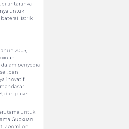
 di antaranya
anya untuk
terai listrik
tahun 2005,
uoxuan
i dalam penyedia
sel, dan
 inovatif,
em mendasar
MS, dan paket
terutama untuk
utama Guoxuan
t, Zoomlion,