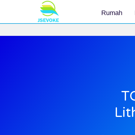
Rumah
T
Li