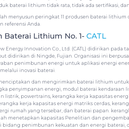
k baterai lithium tidak rata, tidak ada sertifikasi, d
telah menyusun peringkat 11 produsen baterai lithium 
n referensi Anda.
n Baterai Lithium No. 1-
CATL
 Energy Innovation Co., Ltd. (CATL) didirikan pada t
but didirikan di Ningde, Fujian. Organisasi ini berpus
ban penimbunan energi untuk aplikasi energi energ
melalui inovasi baterai.
menciptakan dan mengirimkan baterai lithium untu
ngka penyimpanan energi, modul baterai kendaraan li
 listrik, powertrains, kerangka kerja kapasitas energi
erangka kerja kapasitas energi matriks cerdas, kerang
gi rumah yang tersebar, dan baterai papan. kerangk
telah menetapkan kapasitas Penelitian dan pengem
 di bidang penimbunan kekuatan dan energi baterai, 