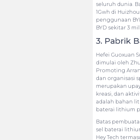
seluruh dunia. B
1Gwh di Huizhou
penggunaan BYD.
BYD sekitar 3 mil
3. Pabrik 
Hefei Guoxuan Su
dimulai oleh Zhu
Promoting Arran
dan organisasi s
merupakan upaya
kreasi, dan akti
adalah bahan lit
baterai lithium
Batas pembuatan
sel baterai lit
Hey Tech termasu