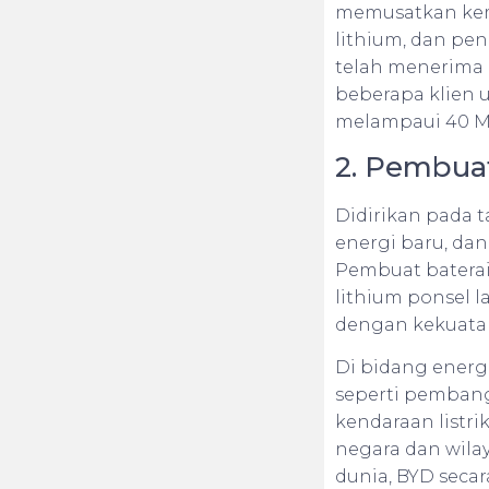
memusatkan kema
lithium, dan pe
telah menerima 
beberapa klien 
melampaui 40 
2. Pembuat
Didirikan pada t
energi baru, da
Pembuat baterai 
lithium ponsel l
dengan kekuatan.
Di bidang energ
seperti pembangk
kendaraan listrik
negara dan wilay
dunia, BYD seca