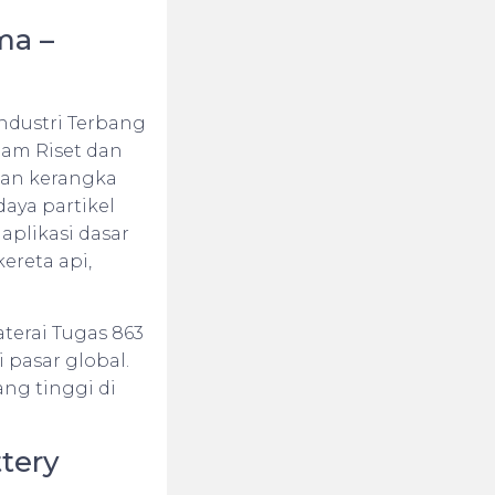
ma –
Industri Terbang
lam Riset dan
dan kerangka
daya partikel
aplikasi dasar
kereta api,
terai Tugas 863
 pasar global.
ng tinggi di
ttery