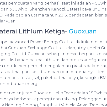
atas pembuatan yang berhasil saat ini adalah 4,5Gwh,
 dan 3,5Gwh di Shenzhen Kengzi. Baterai daya BYD h
 Pada bagian utama tahun 2015, pendapatan bisnis ba
iar yuan.
Baterai Lithium Ketiga-
Guoxuan
per advanced Power Energy Co., Ltd. didirikan pada 
hai Guoxuan Exchange Co., Ltd. selanjutnya, Hefei G
ging Co., Ltd. Guoxuan sebagian besar berpartisipas
pesialis bahan baterai lithium dan proses konfigurasi 
 untuk memperoleh pengalaman praktis dalam karya
vitas baterai partikel litium baru dan materialnya. It
hium besi fosfat, sel, paket baterai daya, kerangka B
 penimbunan energi.
 berkelanjutan Guoxuan Hello Tech adalah 1,5Gwh, 
hium daya berbentuk persegi dan tabung. Pelanggan 
k Nanjing Jinlong, Jianghuai Vehicle, Ankai Transpor