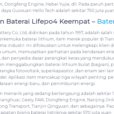
, Dongfeng Engine, Hebei Yujie, dll. Pada paruh per
i daya Guoxuan Hello Tech adalah sekitar 750 juta yuan
en Baterai Lifepo4 Keempat –
Bater
ttery Co, Ltd, didirikan pada tahun 1997, adalah salah 
rkemuka baterai lithium, item merek populer di Tianj
a industri. Ini difokuskan untuk melengkapi klien 
a umum, memusatkan perhatian pada kendaraan ener
i, dan penyedia dasar perangkat keras yang mendukun
ten menggabungkan baterai lithium bulat (bagian), pe
erangka fotovoltaik, superkapasitor, dan enam seri l
el. Aplikasi item mencakup tiga wilayah penting: pe
araan energi baru, dan penimbunan energi.
 menarik yang sedang berlangsung adalah sekitar 1
Jianghuai, Geely, FAW, Dongfeng Engine, Nanjing Jin
ong Transport, Tianjin Qingyuan, dan sebagainya. P
patan bisnis baterai listriknya sekitar 570 juta yuan.