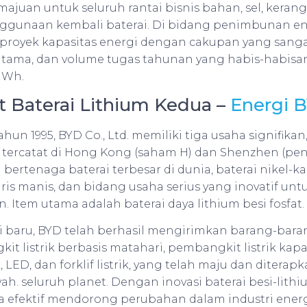
juan untuk seluruh rantai bisnis bahan, sel, kerang
nggunaan kembali baterai. Di bidang penimbunan ene
proyek kapasitas energi dengan cakupan yang sanga
utama, dan volume tugas tahunan yang habis-habisan
MWh.
 Baterai Lithium Kedua –
Energi 
ahun 1995, BYD Co., Ltd. memiliki tiga usaha signifika
n tercatat di Hong Kong (saham H) dan Shenzhen (pe
bertenaga baterai terbesar di dunia, baterai nikel-
aris manis, dan bidang usaha serius yang inovatif un
 Item utama adalah baterai daya lithium besi fosfat.
i baru, BYD telah berhasil mengirimkan barang-bara
it listrik berbasis matahari, pembangkit listrik kapa
, LED, dan forklif listrik, yang telah maju dan diterap
ah. seluruh planet. Dengan inovasi baterai besi-lit
ra efektif mendorong perubahan dalam industri energ