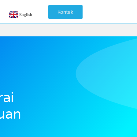
Kontak
English
ai
uan