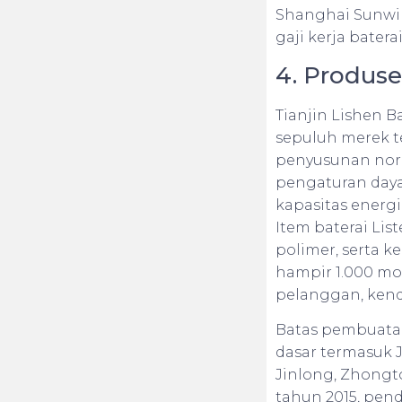
Shanghai Sunwin
gaji kerja batera
4. Produs
Tianjin Lishen Ba
sepuluh merek te
penyusunan norm
pengaturan day
kapasitas energ
Item baterai Lis
polimer, serta k
hampir 1.000 mod
pelanggan, kend
Batas pembuatan
dasar termasuk 
Jinlong, Zhongt
tahun 2015, penda