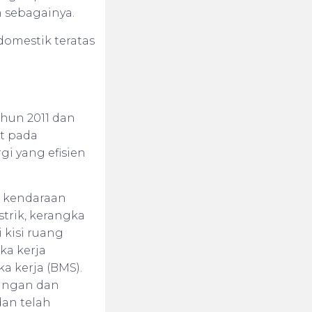
an sebagainya.
domestik teratas
ahun 2011 dan
at pada
i yang efisien
k kendaraan
strik, kerangka
 kisi ruang
ka kerja
a kerja (BMS).
bangan dan
dan telah