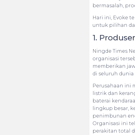
bermasalah, produ
Hari ini, Evoke 
untuk pilihan da
1. Produse
Ningde Times New
organisasi terse
memberikan jawa
di seluruh dunia 
Perusahaan ini 
listrik dan kera
baterai kendaraan
lingkup besar, k
penimbunan ener
Organisasi ini 
perakitan total