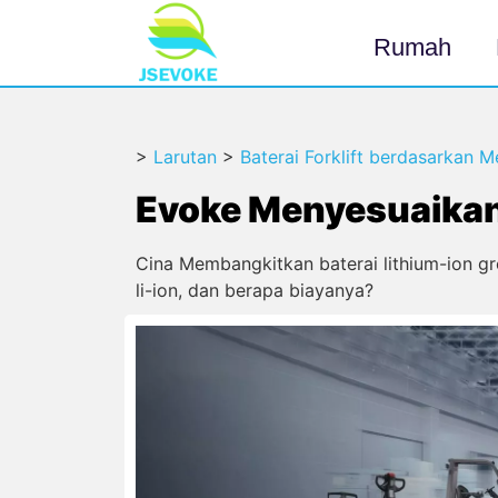
Rumah
>
Larutan
>
Baterai Forklift berdasarkan M
Evoke Menyesuaikan 
Cina Membangkitkan baterai lithium-ion gr
li-ion, dan berapa biayanya?