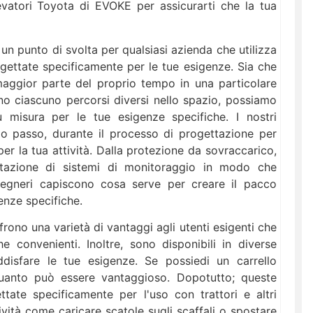
levatori Toyota di EVOKE per assicurarti che la tua
n punto di svolta per qualsiasi azienda che utilizza
ogettate specificamente per le tue esigenze. Sia che
maggior parte del proprio tempo in una particolare
nno ciascuno percorsi diversi nello spazio, possiamo
u misura per le tue esigenze specifiche. I nostri
o passo, durante il processo di progettazione per
er la tua attività. Dalla protezione da sovraccarico,
entazione di sistemi di monitoraggio in modo che
ingegneri capiscono cosa serve per creare il pacco
enze specifiche.
ffrono una varietà di vantaggi agli utenti esigenti che
e convenienti. Inoltre, sono disponibili in diverse
ddisfare le tue esigenze. Se possiedi un carrello
quanto può essere vantaggioso. Dopotutto; queste
ettate specificamente per l'uso con trattori e altri
ività come caricare scatole sugli scaffali o spostare