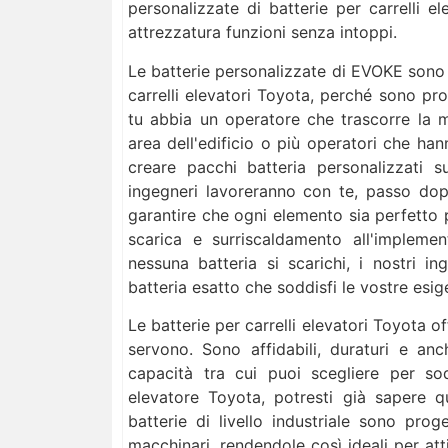
personalizzate di batterie per carrelli e
attrezzatura funzioni senza intoppi.
Le batterie personalizzate di EVOKE sono u
carrelli elevatori Toyota, perché sono pr
tu abbia un operatore che trascorre la 
area dell'edificio o più operatori che ha
creare pacchi batteria personalizzati s
ingegneri lavoreranno con te, passo dop
garantire che ogni elemento sia perfetto p
scarica e surriscaldamento all'implem
nessuna batteria si scarichi, i nostri 
batteria esatto che soddisfi le vostre esig
Le batterie per carrelli elevatori Toyota o
servono. Sono affidabili, duraturi e anch
capacità tra cui puoi scegliere per so
elevatore Toyota, potresti già sapere 
batterie di livello industriale sono prog
macchinari, rendendole così ideali per att