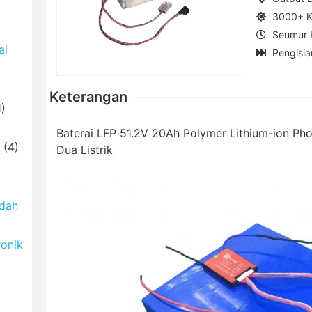
3000+ Ka
Seumur 
al
Pengisia
Keterangan
)
Baterai LFP 51.2V 20Ah Polymer Lithium-ion Ph
(4)
Dua Listrik
ndah
ronik