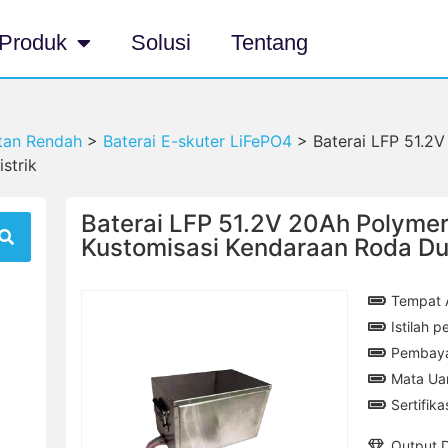
Produk
Solusi
Tentang
tan Rendah
>
Baterai E-skuter LiFePO4
>
Baterai LFP 51.2
strik
Baterai LFP 51.2V 20Ah Polymer
Kustomisasi Kendaraan Roda Dua
Tempat A
Istilah 
Pembayar
Mata Ua
Sertifik
Output 