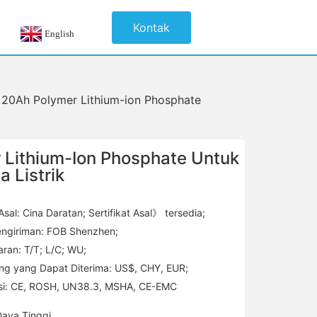
Kontak
English
V 20Ah Polymer Lithium-ion Phosphate
 Lithium-Ion Phosphate Untuk
 Listrik
sal: Cina Daratan; Sertifikat Asal》 tersedia;
pengiriman: FOB Shenzhen;
an: T/T; L/C; WU;
ng yang Dapat Diterima: US$, CHY, EUR;
asi: CE, ROSH, UN38.3, MSHA, CE-EMC
Daya Tinggi