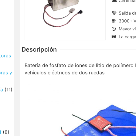
Certifi
Salida d
3000+ V
Mayor vi
La carga
Descripción
toras
Batería de fosfato de iones de litio de polímer
oras y
vehículos eléctricos de dos ruedas
ía
(11)
d
(8)