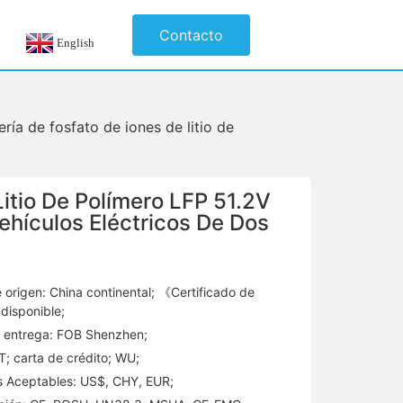
Contacto
English
ería de fosfato de iones de litio de
Litio De Polímero LFP 51.2V
ehículos Eléctricos De Dos
 origen: China continental; 《Certificado de
disponible;
 entrega: FOB Shenzhen;
T; carta de crédito; WU;
 Aceptables: US$, CHY, EUR;