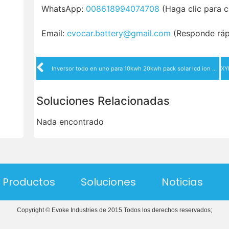
WhatsApp:
008618994074708
(Haga clic para c
Email:
evocar.battery@gmail.com
(Responde ráp
Inversor todo en uno para 10kwh 20kwh pack solar lcd ion baterías 200ah hogar lifepo4 batería de litio sistema de almacenamiento de energía
Soluciones Relacionadas
Nada encontrado
Productos
Soluciones
Noticias
Copyright © Evoke Industries de 2015 Todos los derechos reservados;