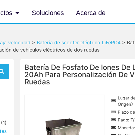
ctos
Soluciones
Acerca de
baja velocidad
>
Batería de scooter eléctrico LiFePO4
>
Bat
ción de vehículos eléctricos de dos ruedas
Batería De Fosfato De Iones De 
20Ah Para Personalización De V
Ruedas
Lugar de
Origen》
Plazo de
Pago: T/
(1)
Monedas
tes