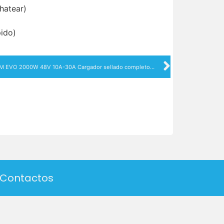
hatear)
ido)
XYM EVO 2000W 48V 10A-30A Cargador sellado completo montado en vehículo serie para carrito de golf electrónico
Contactos