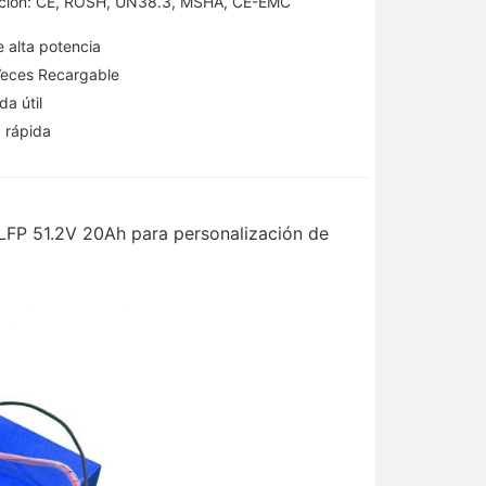
cación: CE, ROSH, UN38.3, MSHA, CE-EMC
e alta potencia
eces Recargable
da útil
 rápida
o LFP 51.2V 20Ah para personalización de