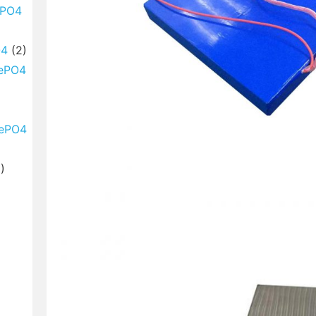
FePO4
O4
(2)
FePO4
FePO4
)