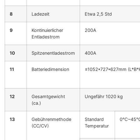
8
Ladezeit
Etwa 2,5 Std
9
Kontinuierlicher
200A
Entladestrom
1
0
Spitzenentladestrom
400A
1
1
Batteriedimension
≤1052*727*627mm (L*B*
1
2
Gesamtgewicht
Ungefähr 1020 kg
(ca.)
1
3
Gebührenmethode
Standard
0℃~45
(CC/CV)
Temperatur