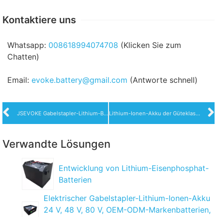
Kontaktiere uns
Whatsapp:
008618994074708
(Klicken Sie zum
Chatten)
Email:
evoke.battery@gmail.com
(Antworte schnell)
JSEVOKE Gabelstapler-Lithium-Batteriesatz, Lifepo4-Batterien, Linde Heli maßgeschneiderte Batterie für Palettengabelstapler
Lithium-Ionen-Akku der Güteklasse A mit hoher Entladungsrate, heißer Verkauf für Gabelstaplerbatterien
Verwandte Lösungen
Entwicklung von Lithium-Eisenphosphat-
Batterien
Elektrischer Gabelstapler-Lithium-Ionen-Akku
24 V, 48 V, 80 V, OEM-ODM-Markenbatterien,