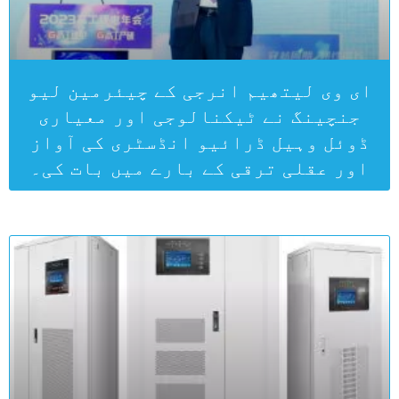
ای وی لیتھیم انرجی کے چیئرمین لیو
جنچینگ نے ٹیکنالوجی اور معیاری
ڈوئل وہیل ڈرائیو انڈسٹری کی آواز
اور عقلی ترقی کے بارے میں بات کی۔