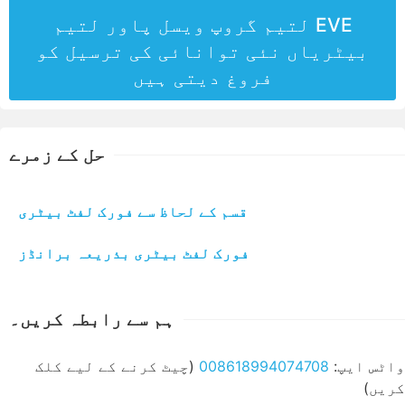
EVE لتیم گروپ ویسل پاور لتیم
بیٹریاں نئی توانائی کی ترسیل کو
فروغ دیتی ہیں
حل کے زمرے
قسم کے لحاظ سے فورک لفٹ بیٹری
فورک لفٹ بیٹری بذریعہ برانڈز
ہم سے رابطہ کریں۔
واٹس ایپ:
008618994074708
(چیٹ کرنے کے لیے کلک
کریں)