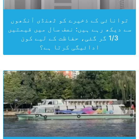
توانائی کے ذخیرے کو ٹھنڈی آنکھوں
سے دیکھ رہے ہیں: نصف سال میں قیمتیں
1/3 گر گئی، حفاظت کے لیے کون
ادائیگی کرتا ہے؟