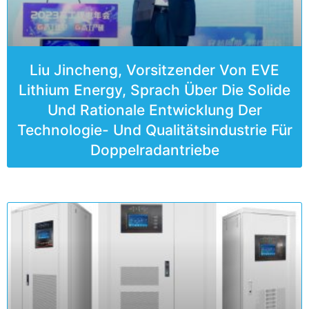
Liu Jincheng, Vorsitzender Von EVE
Lithium Energy, Sprach Über Die Solide
Und Rationale Entwicklung Der
Technologie- Und Qualitätsindustrie Für
Doppelradantriebe