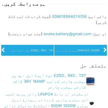
ہم سے رابطہ کریں۔
واٹس ایپ:
008618994074708
(چیٹ کرنے کے لیے کلک
کریں)
ای میل:
evoke.battery@gmail.com
(جلد جواب دیجئے)
XYM EVO 1200W سیریل پورٹ ایبل ذہین بیٹری چارجر
EZGO، RXV، TXT لیڈ ایسڈ ایل ایف پی بیٹری چارجر کے لیے 36V 18AMP گالف کارٹس بیٹری چارجر
متعلقہ حل
EZGO، RXV، TXT لیڈ ایسڈ ایل ایف پی
بیٹری چارجر کے لیے 36V 18AMP گالف
کارٹس بیٹری چارجر
ای سکوٹر ای بائک LiFePO4 واٹر پروف لتیم
آئن بیٹری چارجر کے ساتھ ریچارج ایبل
بیٹری 600W 1000W الیکٹرک سائیکل ٹرائی