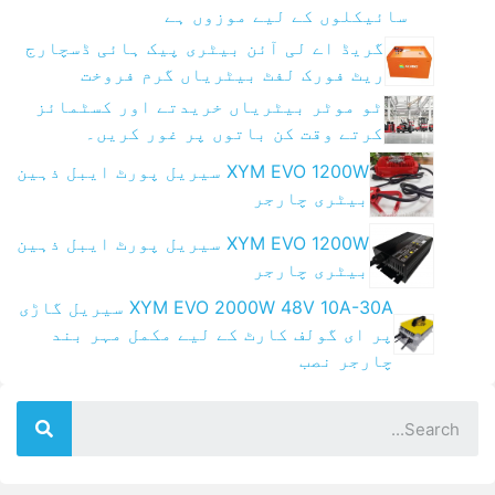
سائیکلوں کے لیے موزوں ہے
گریڈ اے لی آئن بیٹری پیک ہائی ڈسچارج
ریٹ فورک لفٹ بیٹریاں گرم فروخت
ٹو موٹر بیٹریاں خریدتے اور کسٹمائز
کرتے وقت کن باتوں پر غور کریں۔
XYM EVO 1200W سیریل پورٹ ایبل ذہین
بیٹری چارجر
XYM EVO 1200W سیریل پورٹ ایبل ذہین
بیٹری چارجر
XYM EVO 2000W 48V 10A-30A سیریل گاڑی
پر ای گولف کارٹ کے لیے مکمل مہر بند
چارجر نصب