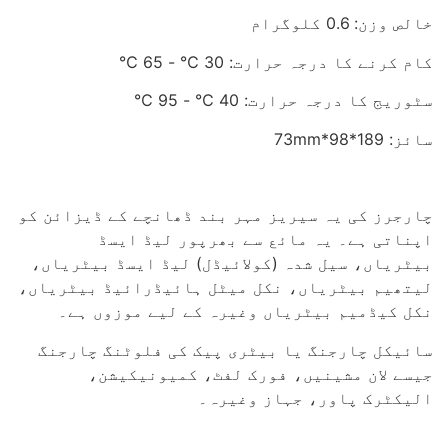
خالص وزن: 0.6 کلوگرام
کام کرنے کا درجہ حرارت: 30 ℃ - 65 ℃
سٹوریج کا درجہ حرارت: 40 ℃ - 95 ℃
سائز: 189*98*73mm
چارجرز کی یہ سیریز مہر بند ڈھانچے کے ڈیزائن کو
اپناتی ہے۔ یہ مائع سے بھرپور لیڈ ایسڈ
بیٹریاں، سیل شدہ (کولائیڈل) لیڈ ایسڈ بیٹریاں،
لیتھیم بیٹریاں، نکل میٹل ہائیڈرائیڈ بیٹریاں،
نکل کیڈمیم بیٹریاں وغیرہ کے لیے موزوں ہے۔
سائیکل چارجنگ یا بیٹری پیک کی فلوٹنگ چارجنگ
جیسے لان مشینیں، فورک لفٹ، کمیونیکیشن،
الیکٹرک پاور، جہاز وغیرہ۔