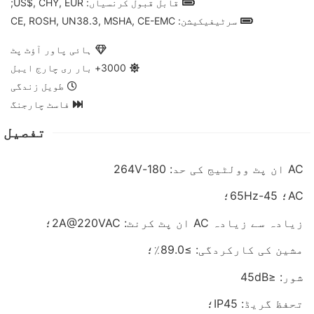
قابل قبول کرنسیاں: US$, CHY, EUR;
سرٹیفیکیشن: CE, ROSH, UN38.3, MSHA, CE-EMC
ہائی پاور آؤٹ پٹ
3000+ بار ری چارج ایبل
طویل زندگی
فاسٹ چارجنگ
تفصیل
AC ان پٹ وولٹیج کی حد: 180-264V
AC؛ 45-65Hz؛
زیادہ سے زیادہ AC ان پٹ کرنٹ: 2A@220VAC؛
مشین کی کارکردگی: ≥89.0٪؛
شور: ≤45dB
تحفظ گریڈ: IP45؛