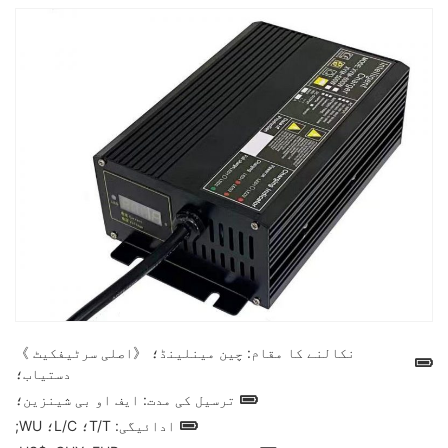
نکالنے کا مقام: چین مینلینڈ؛ 《اصلی سرٹیفکیٹ 》
دستیاب؛
ترسیل کی مدت: ایف او بی شینزین؛
ادائیگی: T/T؛ L/C؛ WU;