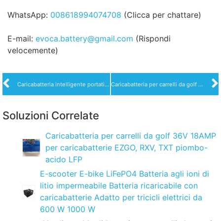
WhatsApp:
008618994074708
(Clicca per chattare)
E-mail:
evoca.battery@gmail.com
(Rispondi
velocemente)
Caricabatteria intelligente portatile seriale XYM EVO 1200W
Caricabatteria per carrelli da golf 36V 18AMP per caricabatterie EZGO, RXV, TXT piombo-acido LFP
Soluzioni Correlate
Caricabatteria per carrelli da golf 36V 18AMP
per caricabatterie EZGO, RXV, TXT piombo-
acido LFP
E-scooter E-bike LiFePO4 Batteria agli ioni di
litio impermeabile Batteria ricaricabile con
caricabatterie Adatto per tricicli elettrici da
600 W 1000 W