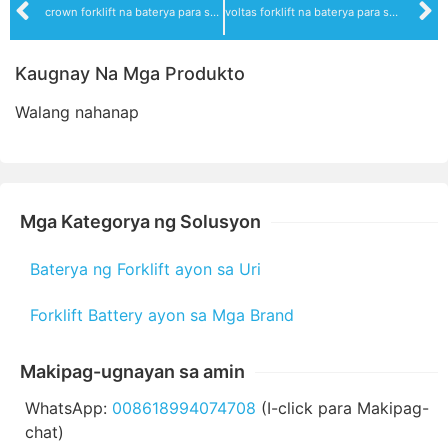
crown forklift na baterya para sa pagbebenta at pagpapasadya
voltas forklift na baterya para sa pagbebenta at pagpapasadya
Kaugnay Na Mga Produkto
Walang nahanap
Mga Kategorya ng Solusyon
Baterya ng Forklift ayon sa Uri
Forklift Battery ayon sa Mga Brand
Makipag-ugnayan sa amin
WhatsApp:
008618994074708
(I-click para Makipag-
chat)