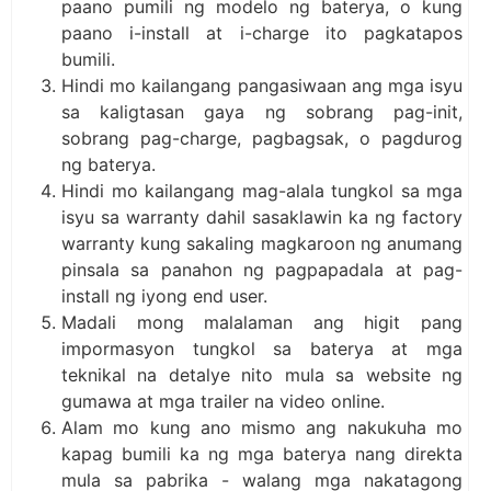
paano pumili ng modelo ng baterya, o kung
paano i-install at i-charge ito pagkatapos
bumili.
Hindi mo kailangang pangasiwaan ang mga isyu
sa kaligtasan gaya ng sobrang pag-init,
sobrang pag-charge, pagbagsak, o pagdurog
ng baterya.
Hindi mo kailangang mag-alala tungkol sa mga
isyu sa warranty dahil sasaklawin ka ng factory
warranty kung sakaling magkaroon ng anumang
pinsala sa panahon ng pagpapadala at pag-
install ng iyong end user.
Madali mong malalaman ang higit pang
impormasyon tungkol sa baterya at mga
teknikal na detalye nito mula sa website ng
gumawa at mga trailer na video online.
Alam mo kung ano mismo ang nakukuha mo
kapag bumili ka ng mga baterya nang direkta
mula sa pabrika - walang mga nakatagong