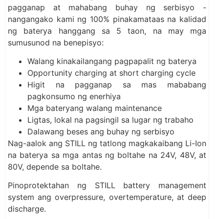
pagganap at mahabang buhay ng serbisyo -
nangangako kami ng 100% pinakamataas na kalidad
ng baterya hanggang sa 5 taon, na may mga
sumusunod na benepisyo:
Walang kinakailangang pagpapalit ng baterya
Opportunity charging at short charging cycle
Higit na pagganap sa mas mababang
pagkonsumo ng enerhiya
Mga bateryang walang maintenance
Ligtas, lokal na pagsingil sa lugar ng trabaho
Dalawang beses ang buhay ng serbisyo
Nag-aalok ang STILL ng tatlong magkakaibang Li-Ion
na baterya sa mga antas ng boltahe na 24V, 48V, at
80V, depende sa boltahe.
Pinoprotektahan ng STILL battery management
system ang overpressure, overtemperature, at deep
discharge.