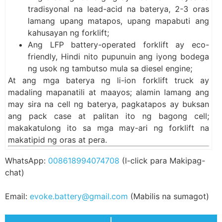
tradisyonal na lead-acid na baterya, 2-3 oras
lamang upang matapos, upang mapabuti ang
kahusayan ng forklift;
Ang LFP battery-operated forklift ay eco-
friendly, Hindi nito pupunuin ang iyong bodega
ng usok ng tambutso mula sa diesel engine;
At ang mga baterya ng li-ion forklift truck ay
madaling mapanatili at maayos; alamin lamang ang
may sira na cell ng baterya, pagkatapos ay buksan
ang pack case at palitan ito ng bagong cell;
makakatulong ito sa mga may-ari ng forklift na
makatipid ng oras at pera.
WhatsApp:
008618994074708
(I-click para Makipag-
chat)
Email:
evoke.battery@gmail.com
(Mabilis na sumagot)