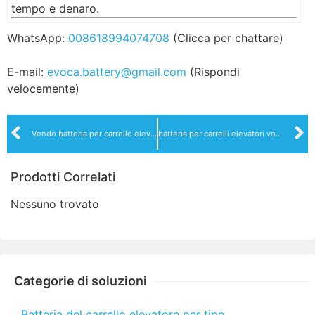
tempo e denaro.
WhatsApp:
008618994074708
(Clicca per chattare)
E-mail:
evoca.battery@gmail.com
(Rispondi
velocemente)
Vendo batteria per carrello elevatore a corona e personalizzazione
batteria per carrelli elevatori voltas in vendita e personalizzazione
Prodotti Correlati
Nessuno trovato
Categorie di soluzioni
Batteria del carrello elevatore per tipo