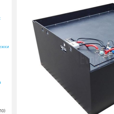
х
лежки
а
10)