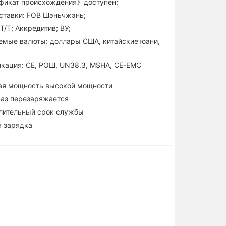
фикат происхождения》доступен;
ставки: FOB Шэньчжэнь;
Т/Т; Аккредитив; ВУ;
мые валюты: доллары США, китайские юани,
кация: CE, РОШ, UN38.3, MSHA, CE-EMC
ая мощность высокой мощности
аз перезаряжается
лительный срок службы
 зарядка