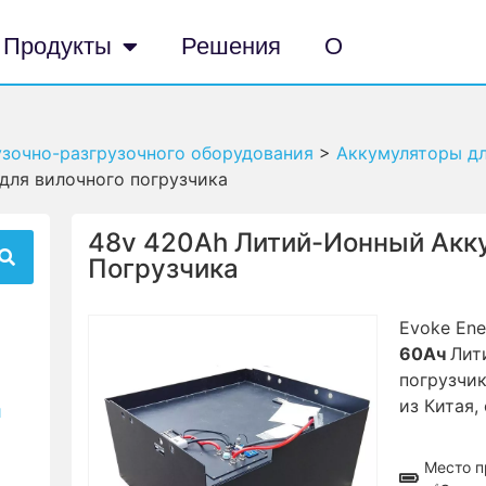
Продукты
Решения
О
узочно-разгрузочного оборудования
>
Аккумуляторы дл
для вилочного погрузчика
48v 420Ah Литий-Ионный Акк
Погрузчика
Evoke En
60Ач
Лит
погрузчик
из Китая,
и
Место п