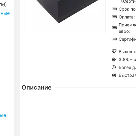
《Серти
16)
Срок по
нные
Оплата: 
Приемле
евро;
Сертифи
Выходн
3000+ р
Более д
Быстрая
Описание
ные