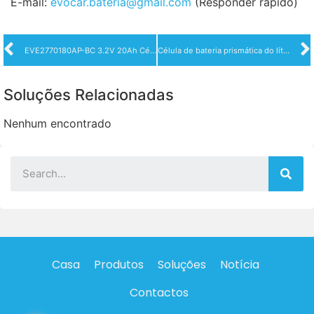
E-mail:
evocar.bateria@gmail.com
(Responder rápido)
EVE2770180AP-BC 3.2V 20Ah Células de bateria prismáticas de fosfato de ferro e lítio LiFePO4
Célula de bateria prismática do lítio LiFePO4 da EVE 3,2 V 105Ah
Soluções Relacionadas
Nenhum encontrado
Casa
Produtos
Soluções
Notícia
Contactos