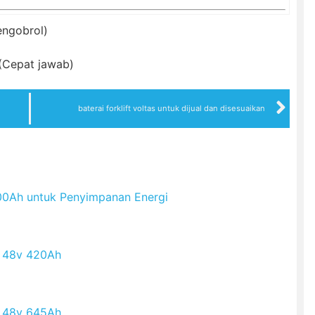
engobrol)
(Cepat jawab)
baterai forklift voltas untuk dijual dan disesuaikan
200Ah untuk Penyimpanan Energi
on 48v 420Ah
on 48v 645Ah