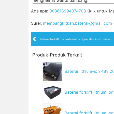
menghemat waktu dan uang.
Ada apa:
008618994074708
(Klik untuk M
Surel:
membangkitkan.baterai@gmail.com
baterai forklift mahkota untuk dijual dan kustomisasi
Produk-Produk Terkait
Baterai lithium-ion 48v 
Baterai forklift lithium i
Baterai forklift lithium i