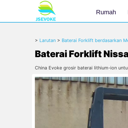
Rumah
>
Larutan
>
Baterai Forklift berdasarkan M
Baterai Forklift Nis
China Evoke grosir baterai lithium-ion unt