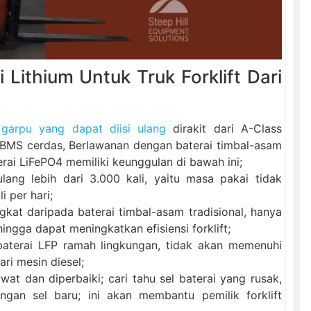
Lithium Untuk Truk Forklift Dari
 garpu yang dapat diisi ulang
dirakit dari A-Class
BMS cerdas, Berlawanan dengan baterai timbal-asam
rai LiFePO4 memiliki keunggulan di bawah ini;
lang lebih dari 3.000 kali, yaitu masa pakai tidak
i per hari;
ngkat daripada baterai timbal-asam tradisional, hanya
ngga dapat meningkatkan efisiensi forklift;
 baterai LFP ramah lingkungan, tidak akan memenuhi
ri mesin diesel;
awat dan diperbaiki; cari tahu sel baterai yang rusak,
gan sel baru; ini akan membantu pemilik forklift