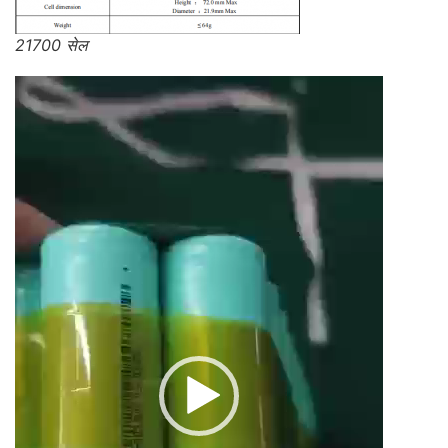
21700 सेल
视
频
播
放
器