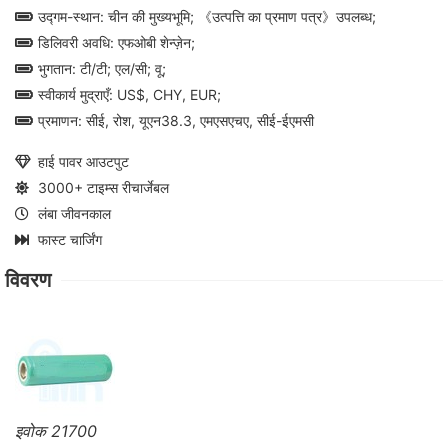
उद्गम-स्थान: चीन की मुख्यभूमि; 《उत्पत्ति का प्रमाण पत्र》उपलब्ध;
डिलिवरी अवधि: एफओबी शेन्ज़ेन;
भुगतान: टी/टी; एल/सी; वू;
स्वीकार्य मुद्राएँ: US$, CHY, EUR;
प्रमाणन: सीई, रोश, यूएन38.3, एमएसएचए, सीई-ईएमसी
हाई पावर आउटपुट
3000+ टाइम्स रीचार्जेबल
लंबा जीवनकाल
फास्ट चार्जिंग
विवरण
इवोक 21700