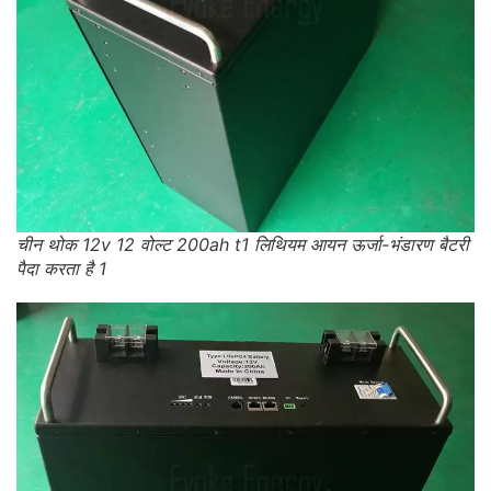
चीन थोक 12v 12 वोल्ट 200ah t1 लिथियम आयन ऊर्जा-भंडारण बैटरी
पैदा करता है 1