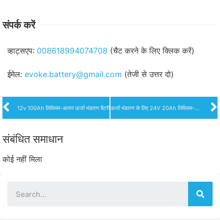
संपर्क करें
व्हाट्सएप:
008618994074708
(चैट करने के लिए क्लिक करें)
ईमेल:
evoke.battery@gmail.com
(तेजी से उत्तर दो)
12v 100Ah लिथियम-आयन ऊर्जा भंडारण बैटरी
ऊर्जा भंडारण के लिए 24V 20Ah लिथियम-आयन बैटरी
संबंधित समाधान
कोई नहीं मिला