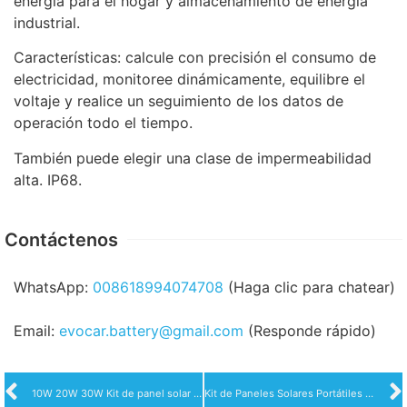
energía para el hogar y almacenamiento de energía
industrial.
Características: calcule con precisión el consumo de
electricidad, monitoree dinámicamente, equilibre el
voltaje y realice un seguimiento de los datos de
operación todo el tiempo.
También puede elegir una clase de impermeabilidad
alta. IP68.
Contáctenos
WhatsApp:
008618994074708
(Haga clic para chatear)
Email:
evocar.battery@gmail.com
(Responde rápido)
10W 20W 30W Kit de panel solar portátil Cargador solar plegable MPPT Panel solar de carga inteligente
Kit de Paneles Solares Portátiles 200W18v 600W50v150W18V