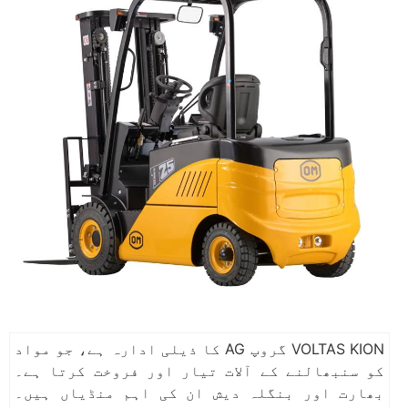
VOLTAS KION گروپ AG کا ذیلی ادارہ ہے، جو مواد
کو سنبھالنے کے آلات تیار اور فروخت کرتا ہے۔
بھارت اور بنگلہ دیش ان کی اہم منڈیاں ہیں۔