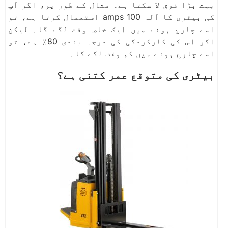
بہت بڑا فرق لا سکتا ہے۔ مثال کے طور پر، اگر آپ
کی بیٹری کا آلہ 100 amps استعمال کرتا ہے، تو
اسے چارج ہونے میں ایک خاص وقت لگے گا۔ لیکن
اگر اس کی کارکردگی کی درجہ بندی 80٪ ہے، تو
اسے چارج ہونے میں کم وقت لگے گا۔
بیٹری کی متوقع عمر کتنی ہے؟