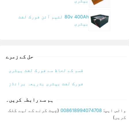
بیٹری
80v 400Ah لتیم آئن فورک لفٹ
بیٹری
حل کے زمرے
قسم کے لحاظ سے فورک لفٹ بیٹری
فورک لفٹ بیٹری بذریعہ برانڈز
ہم سے رابطہ کریں۔
واٹس ایپ:
008618994074708
(چیٹ کرنے کے لیے کلک
کریں)