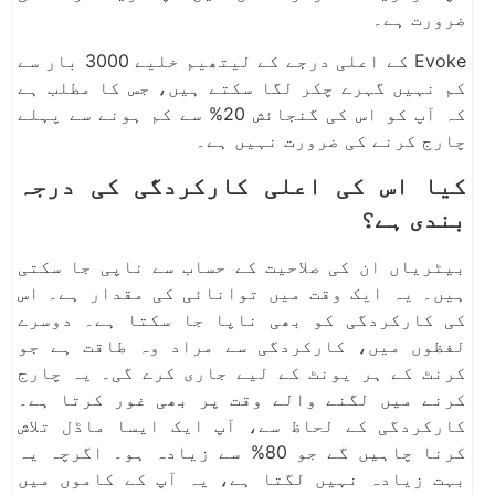
ضرورت ہے۔
Evoke کے اعلی درجے کے لیتھیم خلیے 3000 بار سے
کم نہیں گہرے چکر لگا سکتے ہیں، جس کا مطلب ہے
کہ آپ کو اس کی گنجائش 20% سے کم ہونے سے پہلے
چارج کرنے کی ضرورت نہیں ہے۔
کیا اس کی اعلی کارکردگی کی درجہ
بندی ہے؟
بیٹریاں ان کی صلاحیت کے حساب سے ناپی جا سکتی
ہیں۔ یہ ایک وقت میں توانائی کی مقدار ہے۔ اس
کی کارکردگی کو بھی ناپا جا سکتا ہے۔ دوسرے
لفظوں میں، کارکردگی سے مراد وہ طاقت ہے جو
کرنٹ کے ہر یونٹ کے لیے جاری کرے گی۔ یہ چارج
کرنے میں لگنے والے وقت پر بھی غور کرتا ہے۔
کارکردگی کے لحاظ سے، آپ ایک ایسا ماڈل تلاش
کرنا چاہیں گے جو 80% سے زیادہ ہو۔ اگرچہ یہ
بہت زیادہ نہیں لگتا ہے، یہ آپ کے کاموں میں