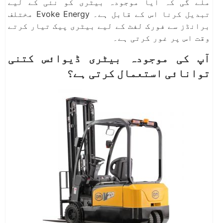
ملے گی کہ آیا موجودہ بیٹری کو نئی کے لیے
تبدیل کرنا اس کے قابل ہے۔ Evoke Energy مختلف
برانڈز سے فورک لفٹ کے لیے بیٹری پیک تیار کرتے
وقت اس پر غور کرتی ہے۔
آپ کی موجودہ بیٹری ڈیوائس کتنی
توانائی استعمال کرتی ہے؟