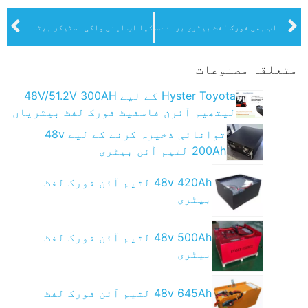
اب بھی فورک لفٹ بیٹری برائے فروخت اور حسب ضرورت
کیا آپ اپنی واکی اسٹیکر بیٹری کو اپ گریڈ کرنا چاہیں گے؟ ہم اسے آپ کے لیے اپنی مرضی کے مطابق بنا سکتے ہیں۔
متعلقہ مصنوعات
Hyster Toyota کے لیے 48V/51.2V 300AH
لیتھیم آئرن فاسفیٹ فورک لفٹ بیٹریاں
توانائی ذخیرہ کرنے کے لیے 48v
200Ah لتیم آئن بیٹری
48v 420Ah لتیم آئن فورک لفٹ
بیٹری
48v 500Ah لتیم آئن فورک لفٹ
بیٹری
48v 645Ah لتیم آئن فورک لفٹ