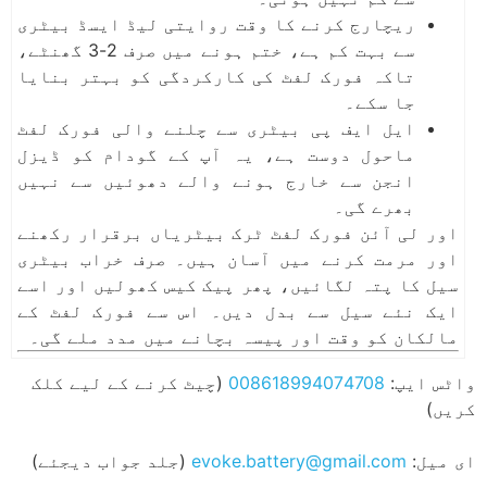
ریچارج کرنے کا وقت روایتی لیڈ ایسڈ بیٹری
سے بہت کم ہے، ختم ہونے میں صرف 2-3 گھنٹے،
تاکہ فورک لفٹ کی کارکردگی کو بہتر بنایا
جا سکے۔
ایل ایف پی بیٹری سے چلنے والی فورک لفٹ
ماحول دوست ہے، یہ آپ کے گودام کو ڈیزل
انجن سے خارج ہونے والے دھوئیں سے نہیں
بھرے گی۔
اور لی آئن فورک لفٹ ٹرک بیٹریاں برقرار رکھنے
اور مرمت کرنے میں آسان ہیں۔ صرف خراب بیٹری
سیل کا پتہ لگائیں، پھر پیک کیس کھولیں اور اسے
ایک نئے سیل سے بدل دیں۔ اس سے فورک لفٹ کے
مالکان کو وقت اور پیسہ بچانے میں مدد ملے گی۔
واٹس ایپ:
008618994074708
(چیٹ کرنے کے لیے کلک
کریں)
ای میل:
evoke.battery@gmail.com
(جلد جواب دیجئے)