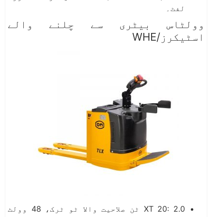
لفٹ۔
وولٹاس بیٹری سے چلنے والے
اسٹیکرز/WHE
XT 20: 2.0 ٹن صلاحیت والا ٹو ٹرک، 48 وولٹ