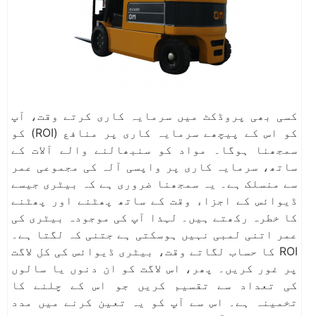
کسی بھی پروڈکٹ میں سرمایہ کاری کرتے وقت، آپ
کو اس کے پیچھے سرمایہ کاری پر منافع (ROI) کو
سمجھنا ہوگا۔ مواد کو سنبھالنے والے آلات کے
ساتھ، سرمایہ کاری پر واپسی آلہ کی مجموعی عمر
سے منسلک ہے۔ یہ سمجھنا ضروری ہے کہ بیٹری جیسے
ڈیوائس کے اجزاء وقت کے ساتھ پھٹنے اور پھٹنے
کا خطرہ رکھتے ہیں۔ لہذا آپ کی موجودہ بیٹری کی
عمر اتنی لمبی نہیں ہوسکتی ہے جتنی کہ لگتا ہے۔
ROI کا حساب لگاتے وقت، بیٹری ڈیوائس کی کل لاگت
پر غور کریں۔ پھر، اس لاگت کو ان دنوں یا سالوں
کی تعداد سے تقسیم کریں جو اس کے چلنے کا
تخمینہ ہے۔ اس سے آپ کو یہ تعین کرنے میں مدد