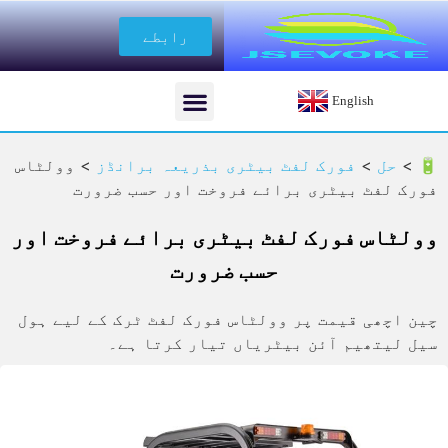
رابطے
English
🔋 >
حل
>
فورک لفٹ بیٹری بذریعہ برانڈز
>
وولٹاس
فورک لفٹ بیٹری برائے فروخت اور حسب ضرورت
وولٹاس فورک لفٹ بیٹری برائے فروخت اور
حسب ضرورت
چین اچھی قیمت پر وولٹاس فورک لفٹ ٹرک کے لیے ہول
سیل لیتھیم آئن بیٹریاں تیار کرتا ہے۔