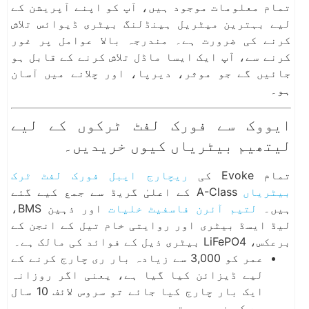
تمام معلومات موجود ہیں، آپ کو اپنے آپریشن کے
لیے بہترین میٹریل ہینڈلنگ بیٹری ڈیوائس تلاش
کرنے کی ضرورت ہے۔ مندرجہ بالا عوامل پر غور
کرنے سے، آپ ایک ایسا ماڈل تلاش کرنے کے قابل ہو
جائیں گے جو موثر، دیرپا، اور چلانے میں آسان
ہو۔
ایووک سے فورک لفٹ ٹرکوں کے لیے
لیتھیم بیٹریاں کیوں خریدیں۔
تمام Evoke کی
ریچارج ایبل فورک لفٹ ٹرک
بیٹریاں
A-Class کے اعلیٰ گریڈ سے جمع کیے گئے
ہیں۔
لتیم آئرن فاسفیٹ خلیات
اور ذہین BMS،
لیڈ ایسڈ بیٹری اور روایتی خام تیل کے انجن کے
برعکس، LiFePO4 بیٹری ذیل کے فوائد کی مالک ہے۔
عمر کو 3,000 سے زیادہ بار ری چارج کرنے کے
لیے ڈیزائن کیا گیا ہے، یعنی اگر روزانہ
ایک بار چارج کیا جائے تو سروس لائف 10 سال
سے کم نہیں ہوتی۔