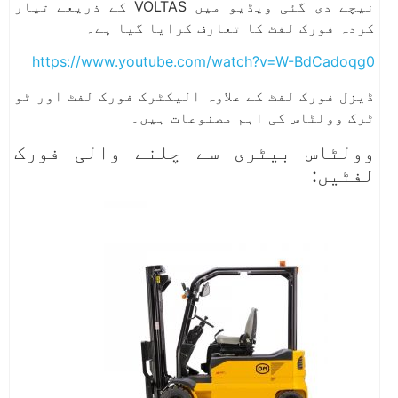
نیچے دی گئی ویڈیو میں VOLTAS کے ذریعے تیار
کردہ فورک لفٹ کا تعارف کرایا گیا ہے۔
https://www.youtube.com/watch?v=W-BdCadoqg0
ڈیزل فورک لفٹ کے علاوہ الیکٹرک فورک لفٹ اور ٹو
ٹرک وولٹاس کی اہم مصنوعات ہیں۔
وولٹاس بیٹری سے چلنے والی فورک
لفٹیں: