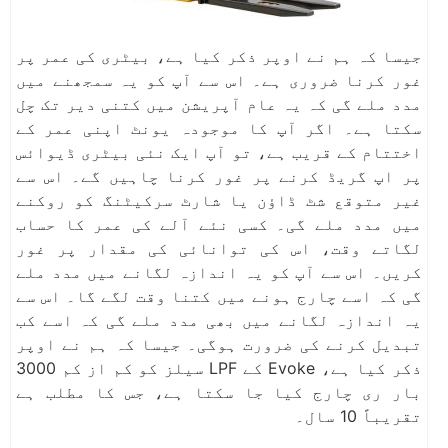
جیسا کہ ہم نے اوپر ذکر کیا ہے، بیٹری کی عمر پر
غور کرنا ضروری ہے۔ اس سے آپ کو یہ سمجھنے میں
مدد ملے گی کہ یہ عام آپریشن میں کتنی دیر تک چل
سکتا ہے۔ اگر آپ کا موجودہ یونٹ اپنی عمر کے
اختتام کے قریب ہے، تو آپ ایک نئی بیٹری ڈیوائس
پر اپ گریڈ کرنے پر غور کرنا چاہیں گے۔ اس سے
غیر متوقع شٹ ڈاؤن یا شارٹ سرکیٹنگ کو روکنے
میں مدد ملے گی۔ کسی نئے آلے کی عمر کا حساب
لگاتے وقت، اس کی توانائی کی مقدار پر غور
کریں۔ اس سے آپ کو یہ اندازہ لگانے میں مدد ملے
گی کہ اسے چارج ہونے میں کتنا وقت لگے گا۔ اس سے
یہ اندازہ لگانے میں بھی مدد ملے گی کہ اسے کب
تبدیل کرنے کی ضرورت ہوگی۔ جیسا کہ ہم نے اوپر
ذکر کیا ہے، Evoke کے LPF سیلز کو کم از کم 3000
بار ری چارج کیا جا سکتا ہے، جس کا مطلب ہے
تقریباً 10 سال۔