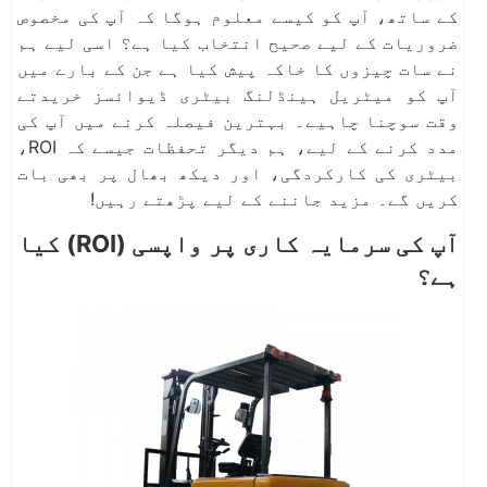
کے ساتھ، آپ کو کیسے معلوم ہوگا کہ آپ کی مخصوص
ضروریات کے لیے صحیح انتخاب کیا ہے؟ اسی لیے ہم
نے سات چیزوں کا خاکہ پیش کیا ہے جن کے بارے میں
آپ کو میٹریل ہینڈلنگ بیٹری ڈیوائسز خریدتے
وقت سوچنا چاہیے۔ بہترین فیصلہ کرنے میں آپ کی
مدد کرنے کے لیے، ہم دیگر تحفظات جیسے کہ ROI،
بیٹری کی کارکردگی، اور دیکھ بھال پر بھی بات
کریں گے۔ مزید جاننے کے لیے پڑھتے رہیں!
آپ کی سرمایہ کاری پر واپسی (ROI) کیا
ہے؟