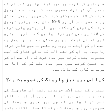
خریداری کی قیمت پر غور کرنا چاہیں گے۔ اس کے
بعد، آپ کو ایک مخصوص مدت کے بعد اسے تبدیل
کرنے کی لاگت کو فیکٹر کرنے کی ضرورت ہوگی۔ ماڈل
پر منحصر ہے، آپ ہر 5-10 سال بعد بیٹری تبدیل
کرنے کی توقع کر سکتے ہیں۔ آپ بیٹری چارج کرنے
کی لاگت پر بھی غور کرنا چاہیں گے۔ اگرچہ بیٹری
ڈیوائس کی قیمت اہم ہو سکتی ہے، یہ وہ چیز ہے
جسے آپ کو اپنے کاروباری منصوبے میں شامل کرنا
چاہیے۔ یہ آپ کو نئے آلے کے مالی تناؤ کے لیے
منصوبہ بندی کرنے میں مدد کرے گا۔ اس سے آپ کو
یہ تعین کرنے میں بھی مدد ملے گی کہ آیا یہ
سرمایہ کاری کے قابل ہے۔
کیا اس میں تیز چارجنگ کی خصوصیت ہے؟
بیٹری کے نئے آلات خریدتے وقت، آپ چارجنگ کی
رفتار پر بھی غور کر سکتے ہیں۔ آپ ایسے ماڈلز
تلاش کرنا چاہیں گے جن میں فوری چارجنگ کی
خصوصیت ہو۔ چارجنگ کے وقت کا حساب لگاتے وقت،