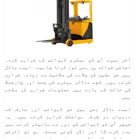
آخر میں، آپ کو بیٹری ڈیوائس کے فراہم کردہ
اضافی فوائد پر بھی غور کرنا چاہیے۔ ایسے ماڈل
ہیں جو مشین کو چلانے کی صلاحیت سے زیادہ فراہم
کرتے ہیں۔ کچھ ماڈلز بیٹری کی صحت اور چارجنگ
کی حالت کے بارے میں معلومات فراہم کر سکتے
ہیں۔
ایسے ماڈل بھی ہیں جو ڈیوائس اور صارف کے
درمیان دو طرفہ مواصلت فراہم کرتے ہیں۔ یہ
فیچر آپ کو ڈیوائس کو دور سے مانیٹر کرنے میں
مدد کرے گا اور اگر کوئی مسئلہ ہو تو الرٹس
وصول کرے گا۔ اگرچہ یہ خصوصیات ضروری نہیں ہو