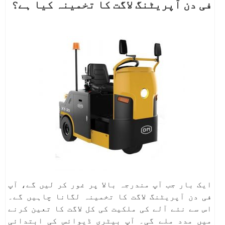
فی دن آپریٹنگ لاگت کا تخمینہ کیا ہے؟
ایک بار جب آپ مندرجہ بالا پر غور کر لیں گے، آپ
فی دن آپریٹنگ لاگت کا تخمینہ لگانا چاہیں گے۔
اس سے نئے آلے کی ملکیت کی کل لاگت کا تعین کرنے
میں مدد ملے گی۔ آپ بیٹری ڈیوائس کی ابتدائی