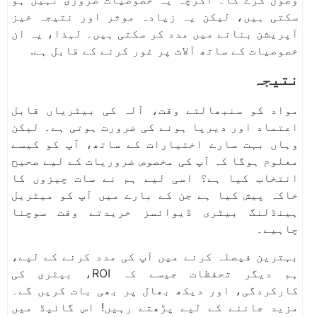
سکتی ہیں، لیکن یہ زیادہ موثر اور نتیجہ خیز
آپریشن بنانے میں مدد کر سکتی ہیں۔ لہذا، یہ ان
خصوصیات کے ساتھ آلات پر غور کرنے کے قابل ہے.
نتیجہ
مواد کو سنبھالتے وقت، آلہ کی بیٹریاں قابل
اعتماد اور دیرپا ہونے کی ضرورت ہوتی ہے۔ لیکن
وہاں بہت سارے اختیارات کے ساتھ، آپ کو کیسے
معلوم ہوگا کہ آپ کی مخصوص ضروریات کے لیے صحیح
انتخاب کیا ہے؟ اسی لیے ہم نے سات چیزوں کا
خاکہ پیش کیا ہے جن کے بارے میں آپ کو میٹریل
ہینڈلنگ بیٹری ڈیوائسز خریدتے وقت سوچنا
چاہیے۔
بہترین فیصلہ کرنے میں آپ کی مدد کرنے کے لیے،
ہم دیگر تحفظات جیسے کہ ROI، بیٹری کی
کارکردگی، اور دیکھ بھال پر بھی بات کریں گے۔
مزید جاننے کے لیے پڑھتے رہیں! اس گائیڈ میں