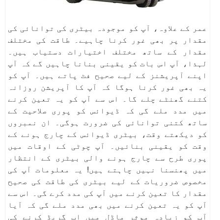
عمر کے علاوہ، آپ کو موجودہ بیٹری کی توانائی کی
مقدار پر بھی غور کرنا چاہیے۔ طاقت کی مختلف
مقدار کے ساتھ مختلف اختیارات دستیاب ہیں۔
لہذا، آپ اس بات کو یقینی بنانا چاہیں گے کہ آپ
اپنے آپریشنز کے لیے صحیح فٹ پاتے ہیں۔ آپ کو
یہ بھی غور کرنا ہوگا کہ آپ کا آپریشن روزانہ
کتنے گھنٹے چلے گا۔ اس سے آپ کو یہ تعین کرنے
میں مدد ملے گی کہ ڈیوائس کو پوری صلاحیت کے
ساتھ کتنی توانائی کی ضرورت ہوگی۔ ان نمبروں
کو دیکھتے وقت، بیٹری ڈیوائس کے چارج ہونے کے
وقت کو یقینی بنائیں۔ آپ چوٹی کے اوقات میں
پوری طرح سے چارج ہونے والی بیٹری کے انتظار
میں پھنسنا نہیں چاہتے ہیں! یہ معلومات آپ کی
مخصوص ضروریات کے لیے بیٹری کی طاقت کی صحیح
مقدار کا تعین کرنے میں آپ کی مدد کرے گی۔ اس سے
آپ کو یہ تعین کرنے میں بھی مدد ملے گی کہ آیا
آپ کو زیادہ موثر ماڈل میں اپ گریڈ کرنے کی