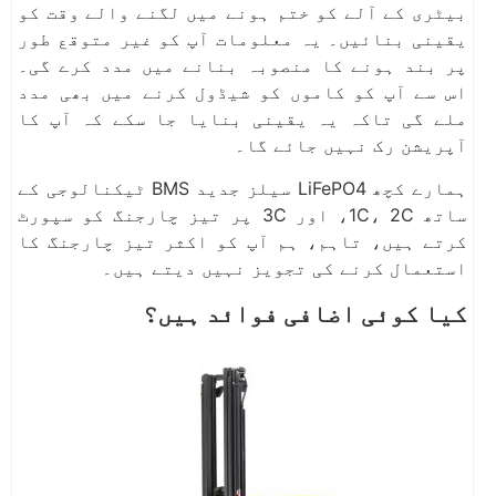
بیٹری کے آلے کو ختم ہونے میں لگنے والے وقت کو
یقینی بنائیں۔ یہ معلومات آپ کو غیر متوقع طور
پر بند ہونے کا منصوبہ بنانے میں مدد کرے گی۔
اس سے آپ کو کاموں کو شیڈول کرنے میں بھی مدد
ملے گی تاکہ یہ یقینی بنایا جا سکے کہ آپ کا
آپریشن رک نہیں جائے گا۔
ہمارے کچھ LiFePO4 سیلز جدید BMS ٹیکنالوجی کے
ساتھ 1C، 2C، اور 3C پر تیز چارجنگ کو سپورٹ
کرتے ہیں، تاہم، ہم آپ کو اکثر تیز چارجنگ کا
استعمال کرنے کی تجویز نہیں دیتے ہیں۔
کیا کوئی اضافی فوائد ہیں؟