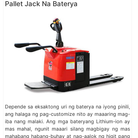
Pallet Jack Na Baterya
Depende sa eksaktong uri ng baterya na iyong pinili,
ang halaga ng pag-customize nito ay maaaring mag-
iba nang malaki. Ang mga bateryang Lithium-ion ay
mas mahal, ngunit maaari silang magbigay ng mas
mahabang habang-buhay at nag-aalok ng higit pang