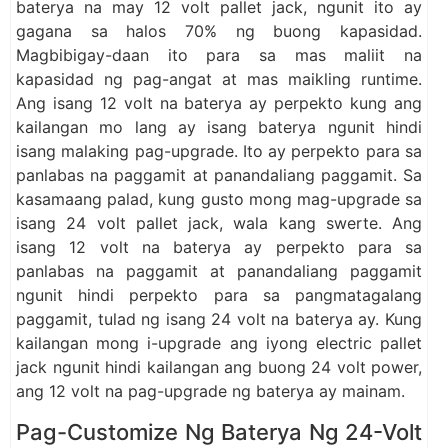
baterya na may 12 volt pallet jack, ngunit ito ay
gagana sa halos 70% ng buong kapasidad.
Magbibigay-daan ito para sa mas maliit na
kapasidad ng pag-angat at mas maikling runtime.
Ang isang 12 volt na baterya ay perpekto kung ang
kailangan mo lang ay isang baterya ngunit hindi
isang malaking pag-upgrade. Ito ay perpekto para sa
panlabas na paggamit at panandaliang paggamit. Sa
kasamaang palad, kung gusto mong mag-upgrade sa
isang 24 volt pallet jack, wala kang swerte. Ang
isang 12 volt na baterya ay perpekto para sa
panlabas na paggamit at panandaliang paggamit
ngunit hindi perpekto para sa pangmatagalang
paggamit, tulad ng isang 24 volt na baterya ay. Kung
kailangan mong i-upgrade ang iyong electric pallet
jack ngunit hindi kailangan ang buong 24 volt power,
ang 12 volt na pag-upgrade ng baterya ay mainam.
Pag-Customize Ng Baterya Ng 24-Volt