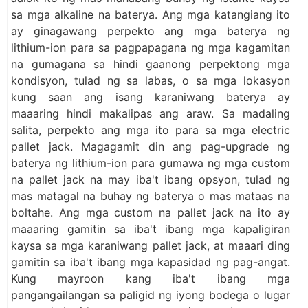
sa mga alkaline na baterya. Ang mga katangiang ito
ay ginagawang perpekto ang mga baterya ng
lithium-ion para sa pagpapagana ng mga kagamitan
na gumagana sa hindi gaanong perpektong mga
kondisyon, tulad ng sa labas, o sa mga lokasyon
kung saan ang isang karaniwang baterya ay
maaaring hindi makalipas ang araw. Sa madaling
salita, perpekto ang mga ito para sa mga electric
pallet jack. Magagamit din ang pag-upgrade ng
baterya ng lithium-ion para gumawa ng mga custom
na pallet jack na may iba't ibang opsyon, tulad ng
mas matagal na buhay ng baterya o mas mataas na
boltahe. Ang mga custom na pallet jack na ito ay
maaaring gamitin sa iba't ibang mga kapaligiran
kaysa sa mga karaniwang pallet jack, at maaari ding
gamitin sa iba't ibang mga kapasidad ng pag-angat.
Kung mayroon kang iba't ibang mga
pangangailangan sa paligid ng iyong bodega o lugar