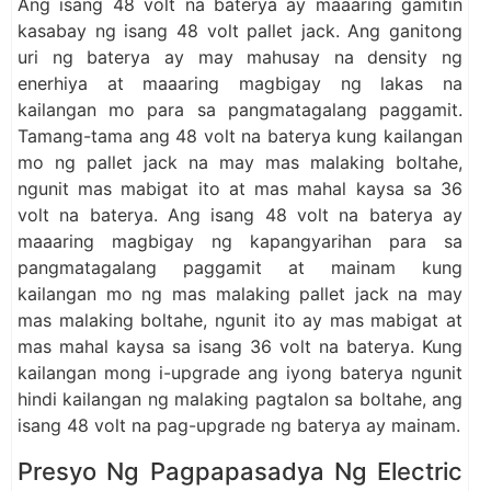
Ang isang 48 volt na baterya ay maaaring gamitin
kasabay ng isang 48 volt pallet jack. Ang ganitong
uri ng baterya ay may mahusay na density ng
enerhiya at maaaring magbigay ng lakas na
kailangan mo para sa pangmatagalang paggamit.
Tamang-tama ang 48 volt na baterya kung kailangan
mo ng pallet jack na may mas malaking boltahe,
ngunit mas mabigat ito at mas mahal kaysa sa 36
volt na baterya. Ang isang 48 volt na baterya ay
maaaring magbigay ng kapangyarihan para sa
pangmatagalang paggamit at mainam kung
kailangan mo ng mas malaking pallet jack na may
mas malaking boltahe, ngunit ito ay mas mabigat at
mas mahal kaysa sa isang 36 volt na baterya. Kung
kailangan mong i-upgrade ang iyong baterya ngunit
hindi kailangan ng malaking pagtalon sa boltahe, ang
isang 48 volt na pag-upgrade ng baterya ay mainam.
Presyo Ng Pagpapasadya Ng Electric