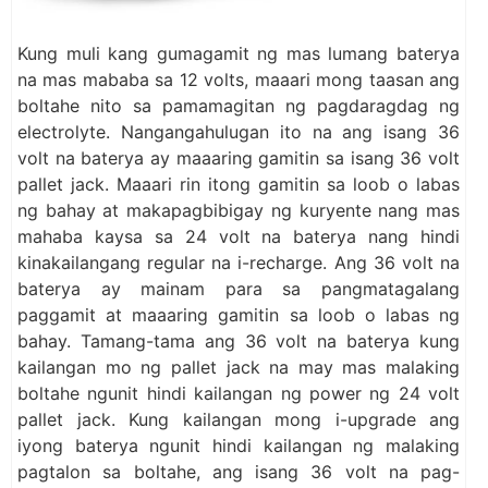
Kung muli kang gumagamit ng mas lumang baterya
na mas mababa sa 12 volts, maaari mong taasan ang
boltahe nito sa pamamagitan ng pagdaragdag ng
electrolyte. Nangangahulugan ito na ang isang 36
volt na baterya ay maaaring gamitin sa isang 36 volt
pallet jack. Maaari rin itong gamitin sa loob o labas
ng bahay at makapagbibigay ng kuryente nang mas
mahaba kaysa sa 24 volt na baterya nang hindi
kinakailangang regular na i-recharge. Ang 36 volt na
baterya ay mainam para sa pangmatagalang
paggamit at maaaring gamitin sa loob o labas ng
bahay. Tamang-tama ang 36 volt na baterya kung
kailangan mo ng pallet jack na may mas malaking
boltahe ngunit hindi kailangan ng power ng 24 volt
pallet jack. Kung kailangan mong i-upgrade ang
iyong baterya ngunit hindi kailangan ng malaking
pagtalon sa boltahe, ang isang 36 volt na pag-