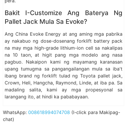
pera.
Bakit I-Customize Ang Baterya Ng
Pallet Jack Mula Sa Evoke?
Ang China Evoke Energy at ang aming mga pabrika
ay nakabuo ng dose-dosenang forklift battery pack
na may mga high-grade lithium-ion cell sa nakalipas
na 10 taon, at higit pang mga modelo ang nasa
pagbuo. Nakaipon kami ng mayamang karanasan
upang tumugma sa pangangailangan mula sa iba't
ibang brand ng forklift tulad ng Toyota pallet jack,
Crown, Heli, Hangcha, Raymond, Linde, at iba pa. Sa
madaling salita, kami ay mga propesyonal sa
larangang ito, at hindi ka pababayaan.
WhatsApp:
008618994074708
(I-click para Makipag-
chat)