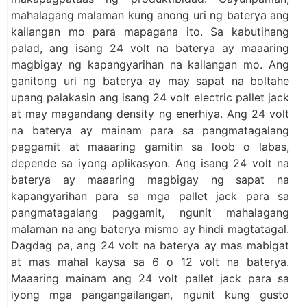
mahalagang malaman kung anong uri ng baterya ang
kailangan mo para mapagana ito. Sa kabutihang
palad, ang isang 24 volt na baterya ay maaaring
magbigay ng kapangyarihan na kailangan mo. Ang
ganitong uri ng baterya ay may sapat na boltahe
upang palakasin ang isang 24 volt electric pallet jack
at may magandang density ng enerhiya. Ang 24 volt
na baterya ay mainam para sa pangmatagalang
paggamit at maaaring gamitin sa loob o labas,
depende sa iyong aplikasyon. Ang isang 24 volt na
baterya ay maaaring magbigay ng sapat na
kapangyarihan para sa mga pallet jack para sa
pangmatagalang paggamit, ngunit mahalagang
malaman na ang baterya mismo ay hindi magtatagal.
Dagdag pa, ang 24 volt na baterya ay mas mabigat
at mas mahal kaysa sa 6 o 12 volt na baterya.
Maaaring mainam ang 24 volt pallet jack para sa
iyong mga pangangailangan, ngunit kung gusto