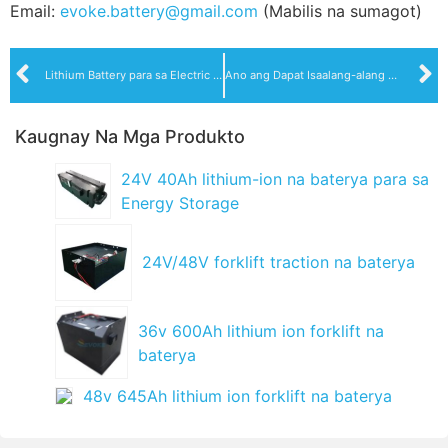
Email:
evoke.battery@gmail.com
(Mabilis na sumagot)
Lithium Battery para sa Electric Walkie Stacker forklift o Pallet Stackers
Ano ang Dapat Isaalang-alang Kapag Bumibili At Nagko-customize ng Mga Baterya ng Tow Motor
Kaugnay Na Mga Produkto
24V 40Ah lithium-ion na baterya para sa
Energy Storage
24V/48V forklift traction na baterya
36v 600Ah lithium ion forklift na
baterya
48v 645Ah lithium ion forklift na baterya