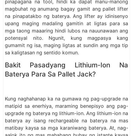
pinapagana na tool, hindi ka dapat manu-manong
magbuhat ng anumang bagay gamit ang pallet lifter
na pinapatakbo ng baterya. Ang lifter ay idinisenyo
upang maging madaling gamitin at ligtas para sa
mga taong maaaring hindi lubos na nauunawaan ang
potensyal nito. Ngunit, kung magpasya kang
gumamit ng isa, maging ligtas at sundin ang mga tip
sa kaligtasan ng sentido komun.
Bakit Pasadyang Lithium-Ion Na
Baterya Para Sa Pallet Jack?
Kung naghahanap ka na gumawa ng pag-upgrade na
matipid sa enerhiya, maraming benepisyo ang pag-
upgrade ng baterya ng lithium-ion. Ang lithium-ion na
baterya ay isang rechargeable na baterya na mas
matibay kaysa sa mga karaniwang baterya. At, nag-
aalok ito ng mas mahabang buhay ng istante kaysa