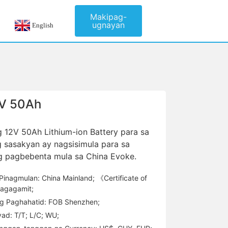
Makipag-
ugnayan
English
2V 50Ah
 12V 50Ah Lithium-ion Battery para sa
 sasakyan ay nagsisimula para sa
 pagbebenta mula sa China Evoke.
Pinagmulan: China Mainland; 《Certificate of
agagamit;
g Paghahatid: FOB Shenzhen;
d: T/T; L/C; WU;