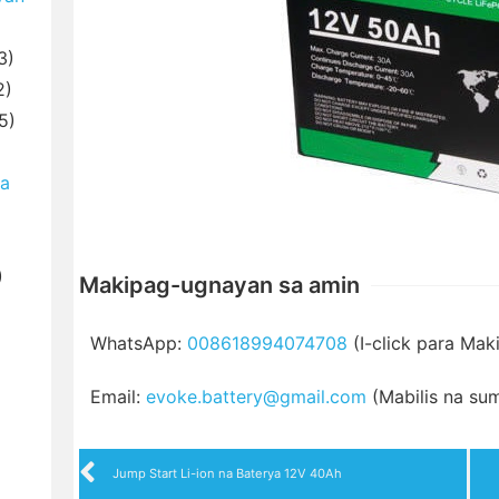
3)
2)
5)
ya
)
Makipag-ugnayan sa amin
WhatsApp:
008618994074708
(I-click para Mak
Email:
evoke.battery@gmail.com
(Mabilis na su
Jump Start Li-ion na Baterya 12V 40Ah