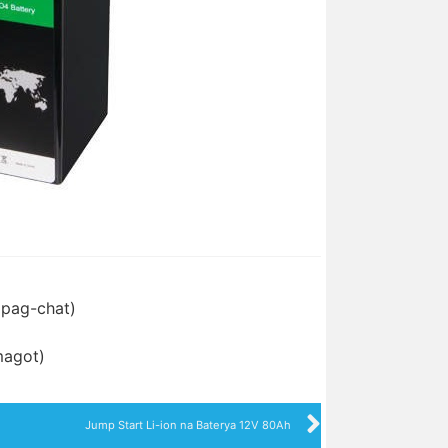
ipag-chat)
magot)
Jump Start Li-ion na Baterya 12V 80Ah