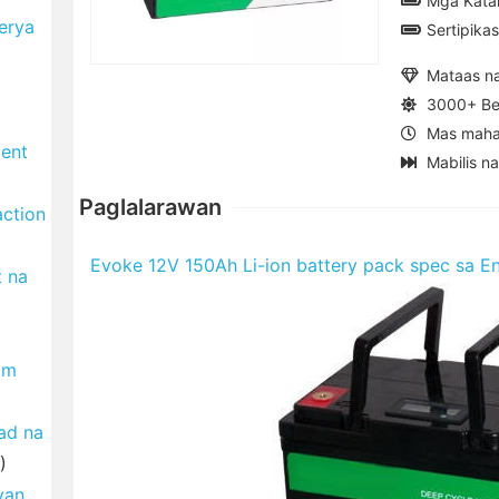
Mga Kata
erya
Sertipik
Mataas n
3000+ Be
Mas maha
ment
Mabilis n
Paglalarawan
ction
Evoke 12V 150Ah Li-ion battery pack spec sa En
t na
om
yad na
)
yan