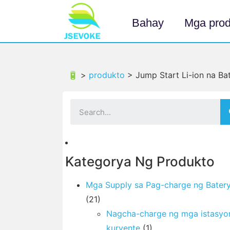
Bahay
Mga prod
🔋 >
produkto
>
Jump Start Li-ion na B
Kategorya Ng Produkto
Mga Supply sa Pag-charge ng Bater
(21)
Nagcha-charge ng mga istasyo
kuryente
(1)