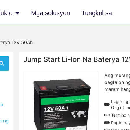
ukto
Mga solusyon
Tungkol sa
aterya 12V 50Ah
Jump Start Li-Ion Na Baterya 1
Ang murang
pagtalon ng
maramihang
Lugar ng 
ya
Origin》m
Termino n
n ng
Pagbabaya