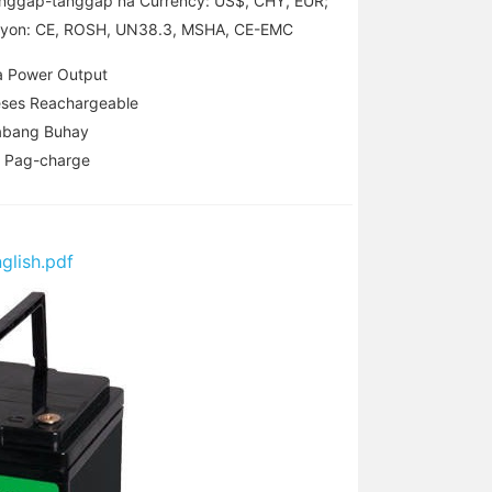
nggap-tanggap na Currency: US$, CHY, EUR;
asyon: CE, ROSH, UN38.3, MSHA, CE-EMC
a Power Output
ses Reachargeable
bang Buhay
a Pag-charge
glish.pdf