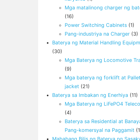
Mga matalinong charger ng bat
(16)
Power Switching Cabinets
(1)
Pang-industriya na Charger
(3)
Baterya ng Material Handling Equip
(30)
Mga Baterya ng Locomotive Tra
(9)
Mga baterya ng forklift at Palle
jacket
(21)
Baterya sa Imbakan ng Enerhiya
(11)
Mga Baterya ng LiFePO4 Telec
(4)
Baterya sa Residential at Bana
Pang-komersyal na Paggamit
(1
Mababang Bilis ng Baterya ng Sasak