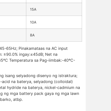
15A
10A
8A
;45-65Hz; Pinakamataas na AC input
: ≥90.0% ingay:≤45dB; Net na
65ºC Temperatura sa Pag-iimbak:-40ºC-
g isang selyadong disenyo ng istraktura;
acid na baterya, selyadong (colloidal)
metal hydride na baterya, nickel-cadmium na
ging ng mga battery pack gaya ng mga lawn
 barko, atbp.