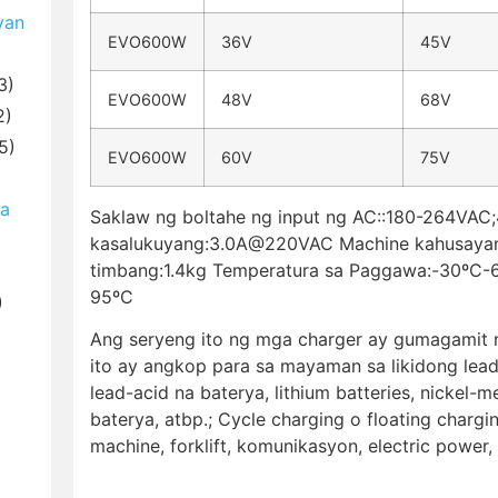
yan
EVO600W
36V
45V
3)
EVO600W
48V
68V
2)
5)
EVO600W
60V
75V
ya
Saklaw ng boltahe ng input ng AC::180-264VAC
kasalukuyang:3.0A@220VAC Machine kahusayan
timbang:1.4kg Temperatura sa Paggawa:-30ºC-
95ºC
)
Ang seryeng ito ng mga charger ay gumagamit n
ito ay angkop para sa mayaman sa likidong lead-
lead-acid na baterya, lithium batteries, nickel-
baterya, atbp.; Cycle charging o floating char
machine, forklift, komunikasyon, electric power,