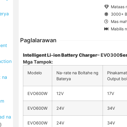
Mataas 
erya
3000+ B
Mas mah
Mabilis 
Paglalarawan
ment
Intelligent Li-ion Battery Charger
– EVO300
Se
ction
Mga Tampok:
Modelo
Na-rate na Boltahe ng
Pinakamat
t na
Baterya
Output bo
EVO600W
12V
17V
om
EVO600W
24V
34V
yad na
EVO600W
24V
34V
)