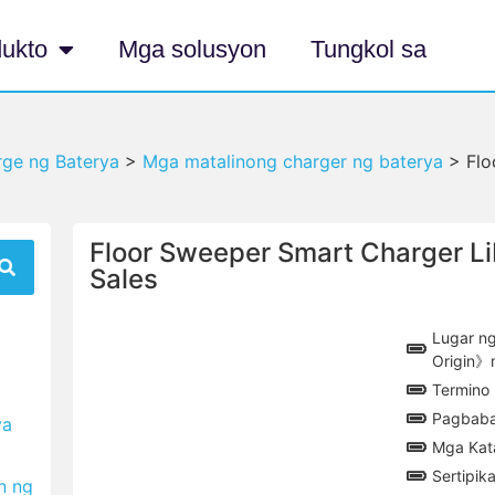
ukto
Mga solusyon
Tungkol sa
ge ng Baterya
>
Mga matalinong charger ng baterya
>
Flo
Floor Sweeper Smart Charger L
Sales
Lugar ng
Origin》
Termino
Pagbaba
ya
Mga Kat
Sertipi
n ng