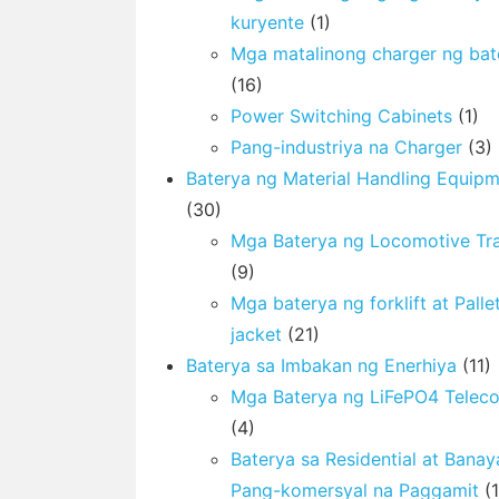
kuryente
(1)
Mga matalinong charger ng bat
(16)
Power Switching Cabinets
(1)
Pang-industriya na Charger
(3)
Baterya ng Material Handling Equip
(30)
Mga Baterya ng Locomotive Tra
(9)
Mga baterya ng forklift at Palle
jacket
(21)
Baterya sa Imbakan ng Enerhiya
(11)
Mga Baterya ng LiFePO4 Telec
(4)
Baterya sa Residential at Bana
Pang-komersyal na Paggamit
(1