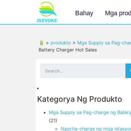
Bahay
Mga prod
🔋 >
produkto
>
Mga Supply sa Pag-char
Battery Charger Hot Sales
Kategorya Ng Produkto
Mga Supply sa Pag-charge ng Bater
(21)
Nagcha-charge ng mga istasyo