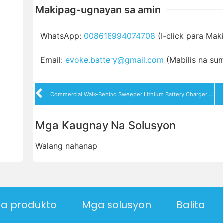
Makipag-ugnayan sa amin
WhatsApp:
008618994074708
(I-click para Mak
Email:
evoke.battery@gmail.com
(Mabilis na su
Commercial Walk-Behind Sweeper Lithium Battery Charger 36V 18A 10A 5A Charger
Mga Kaugnay Na Solusyon
Walang nahanap
a produkto
Mga solusyon
Balita