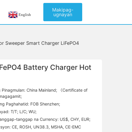
Makipag-
ugnayan
English
or Sweeper Smart Charger LiFePO4
iFePO4 Battery Charger Hot
 Pinagmulan: China Mainland; 《Certificate of
magagamit;
 ng Paghahatid: FOB Shenzhen;
yad: T/T; L/C; WU;
anggap-tanggap na Currency: US$, CHY, EUR;
kasyon: CE, ROSH, UN38.3, MSHA, CE-EMC