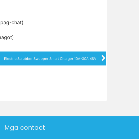
ipag-chat)
magot)
Electric Scrubber Sweeper Smart Charger 10A-30A 48V
Mga contact