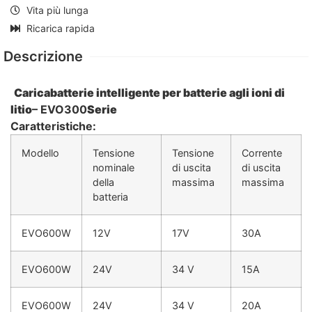
Vita più lunga
Ricarica rapida
Descrizione
Caricabatterie intelligente per batterie agli ioni di
litio
– EVO300
Serie
Caratteristiche:
Modello
Tensione
Tensione
Corrente
nominale
di uscita
di uscita
della
massima
massima
batteria
EVO600W
12V
17V
30A
EVO600W
24V
34 V
15A
EVO600W
24V
34 V
20A