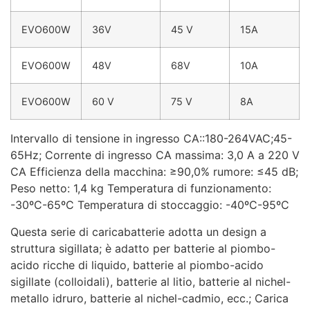
EVO600W
36V
45 V
15A
EVO600W
48V
68V
10A
EVO600W
60 V
75 V
8A
Intervallo di tensione in ingresso CA::180-264VAC;45-
65Hz; Corrente di ingresso CA massima: 3,0 A a 220 V
CA Efficienza della macchina: ≥90,0% rumore: ≤45 dB;
Peso netto: 1,4 kg Temperatura di funzionamento:
-30ºC-65ºC Temperatura di stoccaggio: -40ºC-95ºC
Questa serie di caricabatterie adotta un design a
struttura sigillata; è adatto per batterie al piombo-
acido ricche di liquido, batterie al piombo-acido
sigillate (colloidali), batterie al litio, batterie al nichel-
metallo idruro, batterie al nichel-cadmio, ecc.; Carica