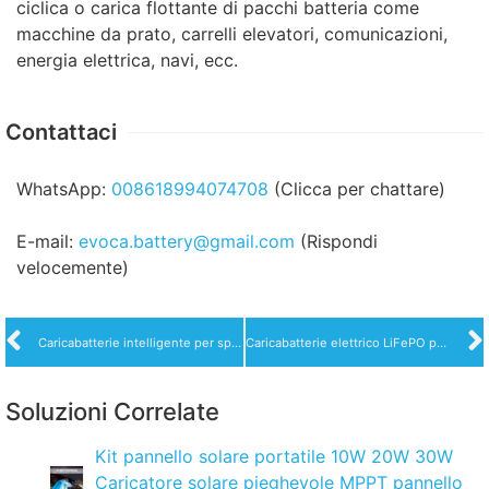
ciclica o carica flottante di pacchi batteria come
macchine da prato, carrelli elevatori, comunicazioni,
energia elettrica, navi, ecc.
Contattaci
WhatsApp:
008618994074708
(Clicca per chattare)
E-mail:
evoca.battery@gmail.com
(Rispondi
velocemente)
Caricabatterie intelligente per spazzatrice da pavimento Caricabatteria LiFePO4 Vendite calde
Caricabatterie elettrico LiFePO per spazzatrice 36V 48V 55V
Soluzioni Correlate
Kit pannello solare portatile 10W 20W 30W
Caricatore solare pieghevole MPPT pannello