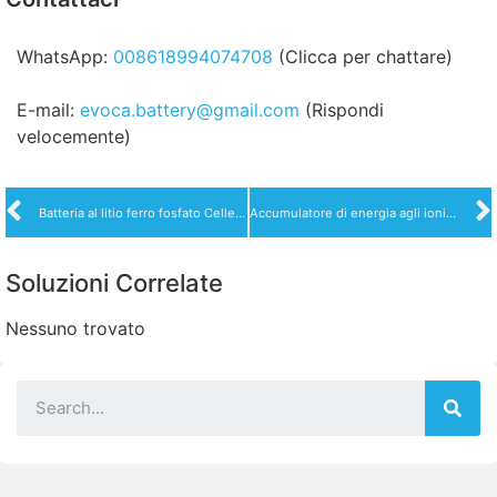
WhatsApp:
008618994074708
(Clicca per chattare)
E-mail:
evoca.battery@gmail.com
(Rispondi
velocemente)
Batteria al litio ferro fosfato Celle della batteria LiFePO4 da 3,2 V 206 Ah
Accumulatore di energia agli ioni di litio da 12v 200Ah
Soluzioni Correlate
Nessuno trovato