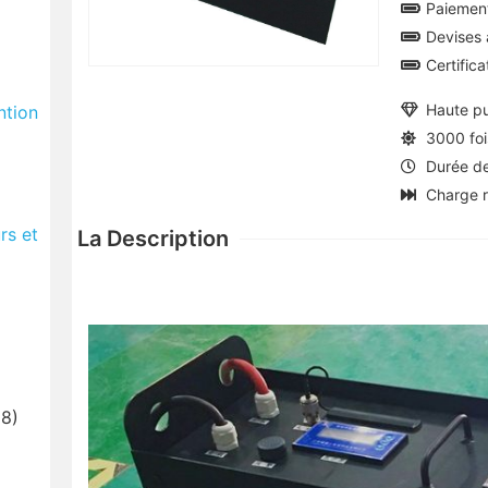
Paiement
Devises 
Certific
Haute pu
ntion
3000 foi
Durée de
Charge 
rs et
La Description
8)