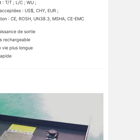
 : T/T ; L/C ; WU ;
acceptées : US$, CHY, EUR ;
ation : CE, ROSH, UN38.3, MSHA, CE-EMC
issance de sortie
s rechargeable
 vie plus longue
rapide