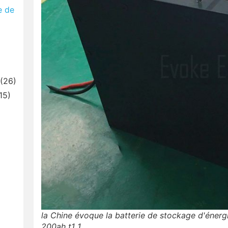
e de
(26)
15)
la Chine évoque la batterie de stockage d'énergi
200ah t1 1