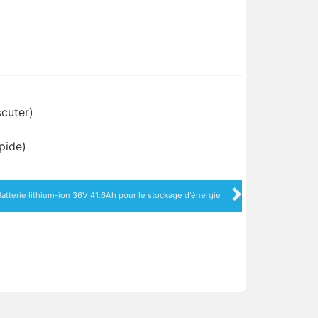
scuter)
pide)
Batterie lithium-ion 36V 41.6Ah pour le stockage d'énergie